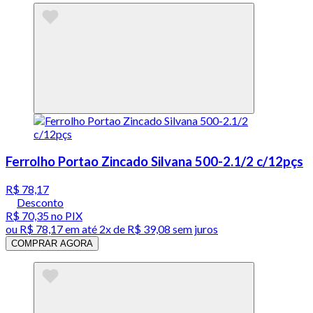
Ferrolho Portao Zincado Silvana 500-2.1/2 c/12pçs
R$ 78,17
Desconto
R$ 70,35
no PIX
ou
R$ 78,17
em até
2x de R$ 39,08 sem juros
COMPRAR AGORA