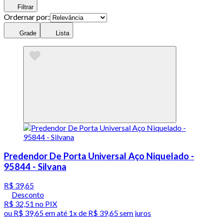
Filtrar
Ordernar por:
Grade
Lista
Predendor De Porta Universal Aço Niquelado -
95844 - Silvana
R$ 39,65
Desconto
R$ 32,51
no PIX
ou
R$ 39,65
em até 1x de
R$ 39,65
sem juros