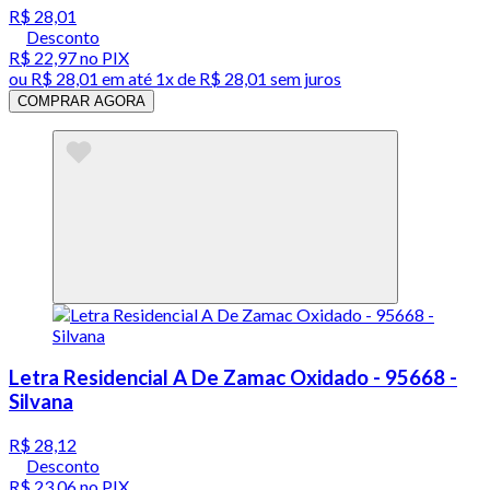
R$ 28,01
Desconto
R$ 22,97
no PIX
ou
R$ 28,01
em até 1x de
R$ 28,01
sem juros
COMPRAR AGORA
Letra Residencial A De Zamac Oxidado - 95668 -
Silvana
R$ 28,12
Desconto
R$ 23,06
no PIX