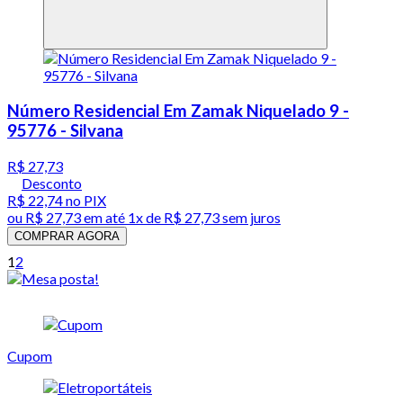
Número Residencial Em Zamak Niquelado 9 -
95776 - Silvana
R$ 27,73
Desconto
R$ 22,74
no PIX
ou
R$ 27,73
em até 1x de
R$ 27,73
sem juros
COMPRAR AGORA
1
2
Cupom