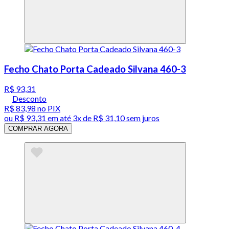
Fecho Chato Porta Cadeado Silvana 460-3
R$ 93,31
Desconto
R$ 83,98
no PIX
ou
R$ 93,31
em até
3x de R$ 31,10 sem juros
COMPRAR AGORA