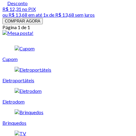
Desconto
R$ 12,31
no PIX
ou
R$ 13,68
em até 1x de
R$ 13,68
sem juros
COMPRAR AGORA
Página 1 de 1
Cupom
Eletroportáteis
Eletrodom
Brinquedos