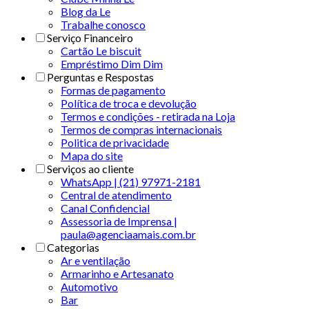
Blog da Le
Trabalhe conosco
Serviço Financeiro
Cartão Le biscuit
Empréstimo Dim Dim
Perguntas e Respostas
Formas de pagamento
Política de troca e devolução
Termos e condições - retirada na Loja
Termos de compras internacionais
Politica de privacidade
Mapa do site
Serviços ao cliente
WhatsApp | (21) 97971-2181
Central de atendimento
Canal Confidencial
Assessoria de Imprensa |
paula@agenciaamais.com.br
Categorias
Ar e ventilação
Armarinho e Artesanato
Automotivo
Bar