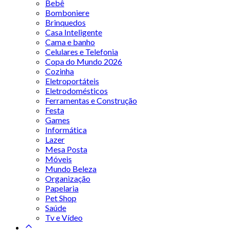
Bebê
Bomboniere
Brinquedos
Casa Inteligente
Cama e banho
Celulares e Telefonia
Copa do Mundo 2026
Cozinha
Eletroportáteis
Eletrodomésticos
Ferramentas e Construção
Festa
Games
Informática
Lazer
Mesa Posta
Móveis
Mundo Beleza
Organização
Papelaria
Pet Shop
Saúde
Tv e Vídeo