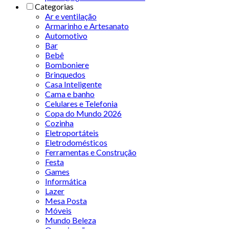
Categorias
Ar e ventilação
Armarinho e Artesanato
Automotivo
Bar
Bebê
Bomboniere
Brinquedos
Casa Inteligente
Cama e banho
Celulares e Telefonia
Copa do Mundo 2026
Cozinha
Eletroportáteis
Eletrodomésticos
Ferramentas e Construção
Festa
Games
Informática
Lazer
Mesa Posta
Móveis
Mundo Beleza