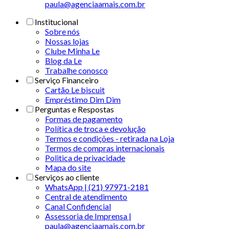
paula@agenciaamais.com.br
Institucional
Sobre nós
Nossas lojas
Clube Minha Le
Blog da Le
Trabalhe conosco
Serviço Financeiro
Cartão Le biscuit
Empréstimo Dim Dim
Perguntas e Respostas
Formas de pagamento
Política de troca e devolução
Termos e condições - retirada na Loja
Termos de compras internacionais
Politica de privacidade
Mapa do site
Serviços ao cliente
WhatsApp | (21) 97971-2181
Central de atendimento
Canal Confidencial
Assessoria de Imprensa |
paula@agenciaamais.com.br