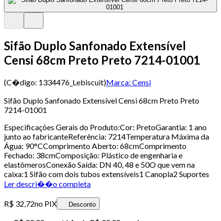
Sifão Duplo Sanfonado Extensível
Censi 68cm Preto Preto 7214-01001
(C�digo:
1334476_Lebiscuit
)
Marca:
Censi
Sifão Duplo Sanfonado Extensível Censi 68cm Preto Preto
7214-01001
Especificações Gerais do Produto:Cor: PretoGarantia: 1 ano
junto ao fabricanteReferência: 7214Temperatura Máxima da
Água: 90°CComprimento Aberto: 68cmComprimento
Fechado: 38cmComposição: Plástico de engenharia e
elastômerosConexão Saída: DN 40, 48 e 50O que vem na
caixa:1 Sifão com dois tubos extensíveis1 Canopla2 Suportes
Ler descri��o completa
R$ 32,72
no PIX
Desconto