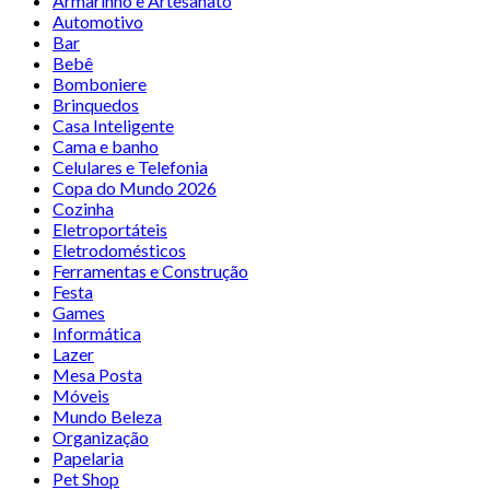
Armarinho e Artesanato
Automotivo
Bar
Bebê
Bomboniere
Brinquedos
Casa Inteligente
Cama e banho
Celulares e Telefonia
Copa do Mundo 2026
Cozinha
Eletroportáteis
Eletrodomésticos
Ferramentas e Construção
Festa
Games
Informática
Lazer
Mesa Posta
Móveis
Mundo Beleza
Organização
Papelaria
Pet Shop