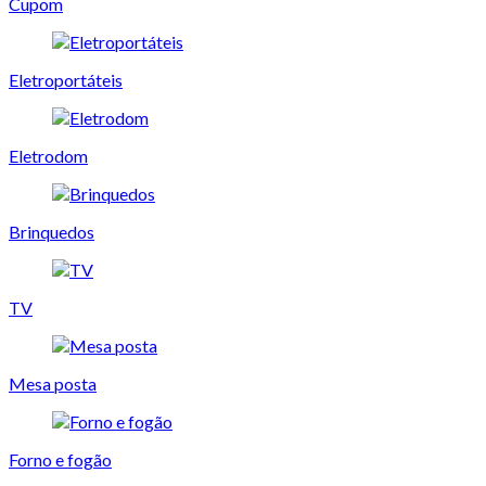
Cupom
Eletroportáteis
Eletrodom
Brinquedos
TV
Mesa posta
Forno e fogão