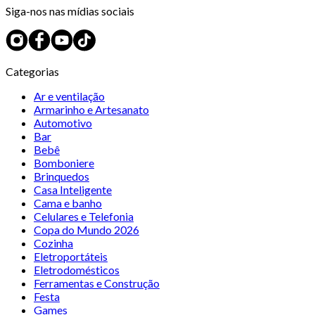
Siga-nos nas mídias sociais
Categorias
Ar e ventilação
Armarinho e Artesanato
Automotivo
Bar
Bebê
Bomboniere
Brinquedos
Casa Inteligente
Cama e banho
Celulares e Telefonia
Copa do Mundo 2026
Cozinha
Eletroportáteis
Eletrodomésticos
Ferramentas e Construção
Festa
Games