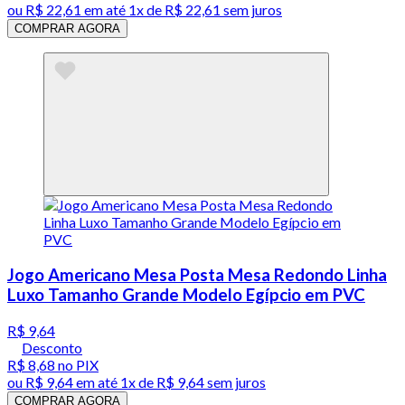
ou
R$ 22,61
em até 1x de
R$ 22,61
sem juros
COMPRAR AGORA
Jogo Americano Mesa Posta Mesa Redondo Linha
Luxo Tamanho Grande Modelo Egípcio em PVC
R$ 9,64
Desconto
R$ 8,68
no PIX
ou
R$ 9,64
em até 1x de
R$ 9,64
sem juros
COMPRAR AGORA