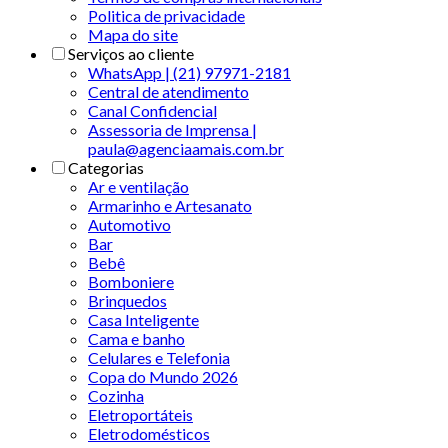
Politica de privacidade
Mapa do site
Serviços ao cliente
WhatsApp | (21) 97971-2181
Central de atendimento
Canal Confidencial
Assessoria de Imprensa |
paula@agenciaamais.com.br
Categorias
Ar e ventilação
Armarinho e Artesanato
Automotivo
Bar
Bebê
Bomboniere
Brinquedos
Casa Inteligente
Cama e banho
Celulares e Telefonia
Copa do Mundo 2026
Cozinha
Eletroportáteis
Eletrodomésticos