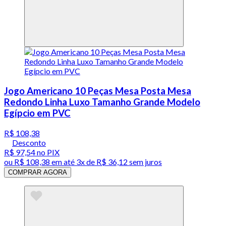
Jogo Americano 10 Peças Mesa Posta Mesa
Redondo Linha Luxo Tamanho Grande Modelo
Egípcio em PVC
R$ 108,38
Desconto
R$ 97,54
no PIX
ou
R$ 108,38
em até
3x de R$ 36,12 sem juros
COMPRAR AGORA