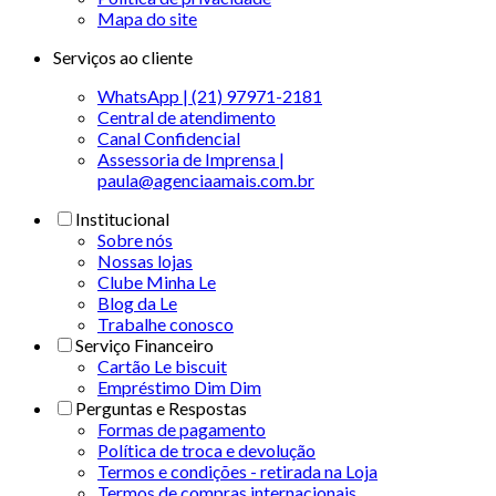
Mapa do site
Serviços ao cliente
WhatsApp | (21) 97971-2181
Central de atendimento
Canal Confidencial
Assessoria de Imprensa |
paula@agenciaamais.com.br
Institucional
Sobre nós
Nossas lojas
Clube Minha Le
Blog da Le
Trabalhe conosco
Serviço Financeiro
Cartão Le biscuit
Empréstimo Dim Dim
Perguntas e Respostas
Formas de pagamento
Política de troca e devolução
Termos e condições - retirada na Loja
Termos de compras internacionais