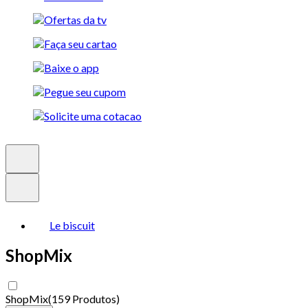
Le biscuit
ShopMix
ShopMix
(
159 Produtos
)