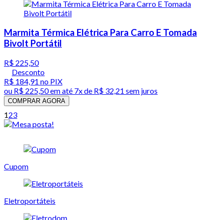
Marmita Térmica Elétrica Para Carro E Tomada
Bivolt Portátil
R$ 225,50
Desconto
R$ 184,91
no PIX
ou
R$ 225,50
em até
7x de R$ 32,21 sem juros
COMPRAR AGORA
1
2
3
Cupom
Eletroportáteis