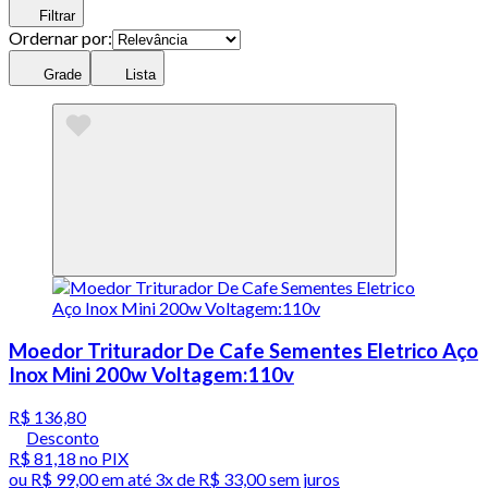
Filtrar
Ordernar por:
Grade
Lista
Moedor Triturador De Cafe Sementes Eletrico Aço
Inox Mini 200w Voltagem:110v
R$ 136,80
Desconto
R$ 81,18
no PIX
ou
R$ 99,00
em até
3x de R$ 33,00 sem juros