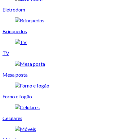
Eletrodom
Brinquedos
TV
Mesa posta
Forno e fogão
Celulares