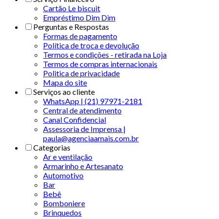
Cartão Le biscuit
Empréstimo Dim Dim
Perguntas e Respostas
Formas de pagamento
Política de troca e devolução
Termos e condições - retirada na Loja
Termos de compras internacionais
Politica de privacidade
Mapa do site
Serviços ao cliente
WhatsApp | (21) 97971-2181
Central de atendimento
Canal Confidencial
Assessoria de Imprensa |
paula@agenciaamais.com.br
Categorias
Ar e ventilação
Armarinho e Artesanato
Automotivo
Bar
Bebê
Bomboniere
Brinquedos