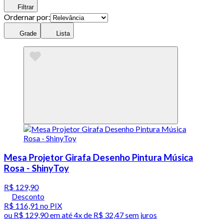
Filtrar
Ordernar por:
Grade
Lista
Mesa Projetor Girafa Desenho Pintura Música
Rosa - ShinyToy
R$ 129,90
Desconto
R$ 116,91
no PIX
ou
R$ 129,90
em até
4x de R$ 32,47 sem juros