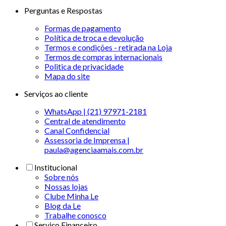
Perguntas e Respostas
Formas de pagamento
Política de troca e devolução
Termos e condições - retirada na Loja
Termos de compras internacionais
Politica de privacidade
Mapa do site
Serviços ao cliente
WhatsApp | (21) 97971-2181
Central de atendimento
Canal Confidencial
Assessoria de Imprensa |
paula@agenciaamais.com.br
Institucional
Sobre nós
Nossas lojas
Clube Minha Le
Blog da Le
Trabalhe conosco
Serviço Financeiro