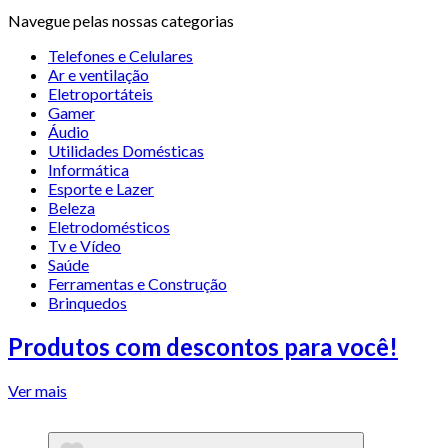
Navegue pelas nossas categorias
Telefones e Celulares
Ar e ventilação
Eletroportáteis
Gamer
Áudio
Utilidades Domésticas
Informática
Esporte e Lazer
Beleza
Eletrodomésticos
Tv e Vídeo
Saúde
Ferramentas e Construção
Brinquedos
Produtos com descontos para você!
Ver mais