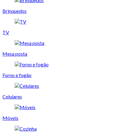
Brinquedos
TV
Mesa posta
Forno e fogão
Celulares
Móveis