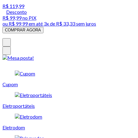
R$ 119,99
Desconto
R$ 99,99
no PIX
ou
R$ 99,99
em até
3x de R$ 33,33 sem juros
COMPRAR AGORA
Cupom
Eletroportáteis
Eletrodom