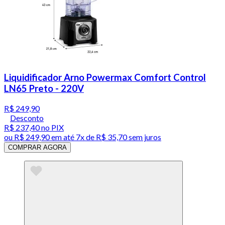
Liquidificador Arno Powermax Comfort Control
LN65 Preto - 220V
R$ 249,90
Desconto
R$ 237,40
no PIX
ou
R$ 249,90
em até
7x de R$ 35,70 sem juros
COMPRAR AGORA