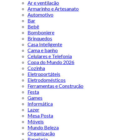
Ar e ventilação
Armarinho e Artesanato
Automotivo
Bar
Bebê
Bomboniere
Brinquedos
Casa Inteligente
Cama e banho
Celulares e Telefonia
Copa do Mundo 2026
Cozinha
Eletroportáteis
Eletrodomésticos
Ferramentas e Construção
Festa
Games
Informática
Lazer
Mesa Posta
Móveis
Mundo Beleza
Organização
Papelaria