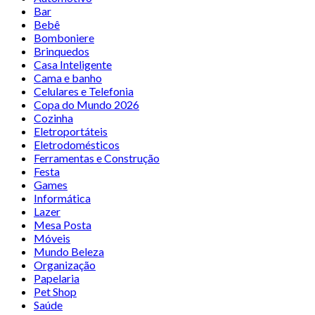
Bar
Bebê
Bomboniere
Brinquedos
Casa Inteligente
Cama e banho
Celulares e Telefonia
Copa do Mundo 2026
Cozinha
Eletroportáteis
Eletrodomésticos
Ferramentas e Construção
Festa
Games
Informática
Lazer
Mesa Posta
Móveis
Mundo Beleza
Organização
Papelaria
Pet Shop
Saúde