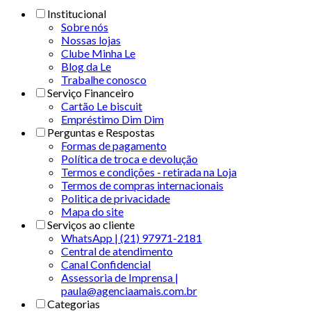
Institucional
Sobre nós
Nossas lojas
Clube Minha Le
Blog da Le
Trabalhe conosco
Serviço Financeiro
Cartão Le biscuit
Empréstimo Dim Dim
Perguntas e Respostas
Formas de pagamento
Política de troca e devolução
Termos e condições - retirada na Loja
Termos de compras internacionais
Politica de privacidade
Mapa do site
Serviços ao cliente
WhatsApp | (21) 97971-2181
Central de atendimento
Canal Confidencial
Assessoria de Imprensa |
paula@agenciaamais.com.br
Categorias