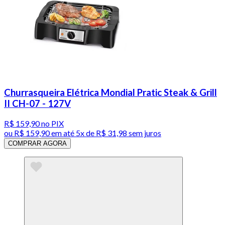
Churrasqueira Elétrica Mondial Pratic Steak & Grill
II CH-07 - 127V
R$ 159,90
no PIX
ou
R$ 159,90
em até
5x de R$ 31,98 sem juros
COMPRAR AGORA