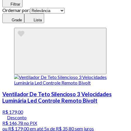
Filtrar
Ordernar por:
Grade
Lista
Ventilador De Teto Silencioso 3 Velocidades
Luminária Led Controle Remoto Bivolt
R$ 179,00
Desconto
R$ 146,78
no PIX
ou
R$ 179,00
em até
5x de R$ 35,80 sem juros