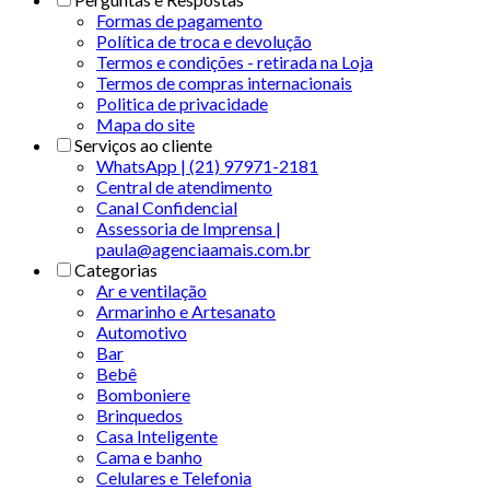
Formas de pagamento
Política de troca e devolução
Termos e condições - retirada na Loja
Termos de compras internacionais
Politica de privacidade
Mapa do site
Serviços ao cliente
WhatsApp | (21) 97971-2181
Central de atendimento
Canal Confidencial
Assessoria de Imprensa |
paula@agenciaamais.com.br
Categorias
Ar e ventilação
Armarinho e Artesanato
Automotivo
Bar
Bebê
Bomboniere
Brinquedos
Casa Inteligente
Cama e banho
Celulares e Telefonia