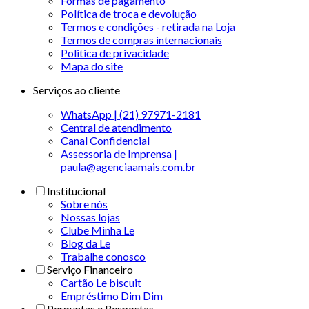
Formas de pagamento
Política de troca e devolução
Termos e condições - retirada na Loja
Termos de compras internacionais
Politica de privacidade
Mapa do site
Serviços ao cliente
WhatsApp | (21) 97971-2181
Central de atendimento
Canal Confidencial
Assessoria de Imprensa |
paula@agenciaamais.com.br
Institucional
Sobre nós
Nossas lojas
Clube Minha Le
Blog da Le
Trabalhe conosco
Serviço Financeiro
Cartão Le biscuit
Empréstimo Dim Dim
Perguntas e Respostas