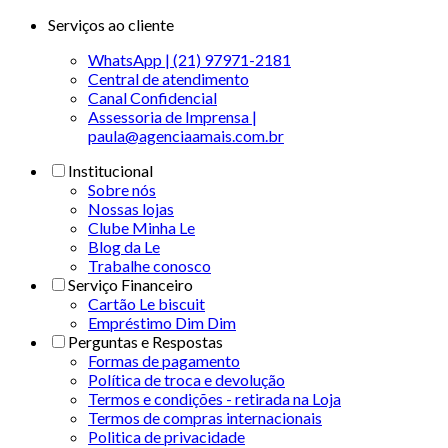
Serviços ao cliente
WhatsApp | (21) 97971-2181
Central de atendimento
Canal Confidencial
Assessoria de Imprensa |
paula@agenciaamais.com.br
Institucional
Sobre nós
Nossas lojas
Clube Minha Le
Blog da Le
Trabalhe conosco
Serviço Financeiro
Cartão Le biscuit
Empréstimo Dim Dim
Perguntas e Respostas
Formas de pagamento
Política de troca e devolução
Termos e condições - retirada na Loja
Termos de compras internacionais
Politica de privacidade