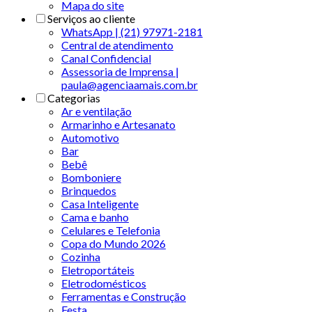
Mapa do site
Serviços ao cliente
WhatsApp | (21) 97971-2181
Central de atendimento
Canal Confidencial
Assessoria de Imprensa |
paula@agenciaamais.com.br
Categorias
Ar e ventilação
Armarinho e Artesanato
Automotivo
Bar
Bebê
Bomboniere
Brinquedos
Casa Inteligente
Cama e banho
Celulares e Telefonia
Copa do Mundo 2026
Cozinha
Eletroportáteis
Eletrodomésticos
Ferramentas e Construção
Festa