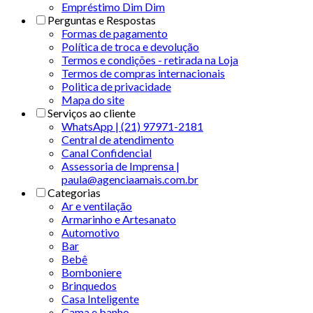
Empréstimo Dim Dim
Perguntas e Respostas
Formas de pagamento
Política de troca e devolução
Termos e condições - retirada na Loja
Termos de compras internacionais
Politica de privacidade
Mapa do site
Serviços ao cliente
WhatsApp | (21) 97971-2181
Central de atendimento
Canal Confidencial
Assessoria de Imprensa |
paula@agenciaamais.com.br
Categorias
Ar e ventilação
Armarinho e Artesanato
Automotivo
Bar
Bebê
Bomboniere
Brinquedos
Casa Inteligente
Cama e banho