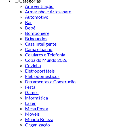
Categorias
Ar e ventilação
Armarinho e Artesanato
Automotivo
Bar
Bebê
Bomboniere
Brinquedos
Casa Inteligente
Cama e banho
Celulares e Telefonia
Copa do Mundo 2026
Cozinha
Eletroportáteis
Eletrodomésticos
Ferramentas e Construção
Festa
Games
Informática
Lazer
Mesa Posta
Móveis
Mundo Beleza
Organização