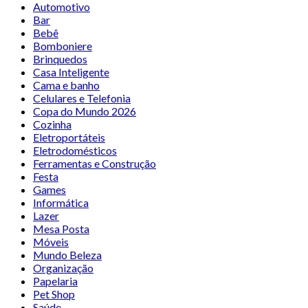
Automotivo
Bar
Bebê
Bomboniere
Brinquedos
Casa Inteligente
Cama e banho
Celulares e Telefonia
Copa do Mundo 2026
Cozinha
Eletroportáteis
Eletrodomésticos
Ferramentas e Construção
Festa
Games
Informática
Lazer
Mesa Posta
Móveis
Mundo Beleza
Organização
Papelaria
Pet Shop
Saúde