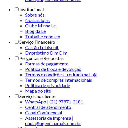
Institucional
Sobre nós
Nossas lojas
Clube Minha Le
Blog da Le
Trabalhe conosco
Serviço Financeiro
Cartão Le biscuit
Empréstimo Dim Dim
Perguntas e Respostas
Formas de pagamento
Política de troca e devolução
Termos e condições - retirada na Loja
Termos de compras internacionais
Politica de privacidade
Mapa do site
Serviços ao cliente
WhatsApp | (21) 97971-2181
Central de atendimento
Canal Confidencial
Assessoria de Imprensa |
paula@agenciaamais.com.br