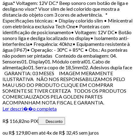
água.* Voltagem: 12V DC.* Beep sonoro com botão de liga e
desliga no visor.* Visor slim de led colorido que mostra a
distancia do objeto com 3 cores de advertência. *
Especificações técnicas: • Display colorido slim • Minicentral
com eletrônica exclusiva Tech One• Ponteiras com
identificação de posicionamento• Voltagem: 12V DC• Botão
sonoro liga e desliga localizado no display• Isolamento anti-
interferência• Frequência: 40khz• Equipamento resistente à
água (IP67)• Operação: - 30°C + 85°C • Obs.: As ponteiras
não podem ser pintadas Conteúdo da embalagem: 04.
Sensores01. Display01. Módulo central01. Cabo de
alimentação01. Serra copo de 18,5mm02. Adesivos dupla face
GARANTIA: 03 MESES IMAGEM MERAMENTE
ILUSTRATIVA NÃO NOS RESPONSABILIZAMOS PELO
MAU USO DO PRODUTO CLIQUE EM COMPRAR
SOMENTE SE TIVER CERTEZA TODOS OS PRODUTOS
COMERCIALIZADOS PELA GOLDEN PARTES
ACOMPANHAM NOTA FISCAL E GARANTIA.
Ler descri��o completa
R$ 116,82
no PIX
Desconto
ou
R$ 129,80
em até
4x de R$ 32,45 sem juros