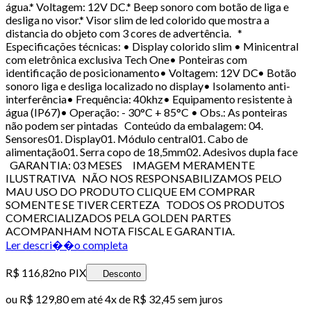
água.* Voltagem: 12V DC.* Beep sonoro com botão de liga e
desliga no visor.* Visor slim de led colorido que mostra a
distancia do objeto com 3 cores de advertência. *
Especificações técnicas: • Display colorido slim • Minicentral
com eletrônica exclusiva Tech One• Ponteiras com
identificação de posicionamento• Voltagem: 12V DC• Botão
sonoro liga e desliga localizado no display• Isolamento anti-
interferência• Frequência: 40khz• Equipamento resistente à
água (IP67)• Operação: - 30°C + 85°C • Obs.: As ponteiras
não podem ser pintadas Conteúdo da embalagem: 04.
Sensores01. Display01. Módulo central01. Cabo de
alimentação01. Serra copo de 18,5mm02. Adesivos dupla face
GARANTIA: 03 MESES IMAGEM MERAMENTE
ILUSTRATIVA NÃO NOS RESPONSABILIZAMOS PELO
MAU USO DO PRODUTO CLIQUE EM COMPRAR
SOMENTE SE TIVER CERTEZA TODOS OS PRODUTOS
COMERCIALIZADOS PELA GOLDEN PARTES
ACOMPANHAM NOTA FISCAL E GARANTIA.
Ler descri��o completa
R$ 116,82
no PIX
Desconto
ou
R$ 129,80
em até
4x de R$ 32,45 sem juros