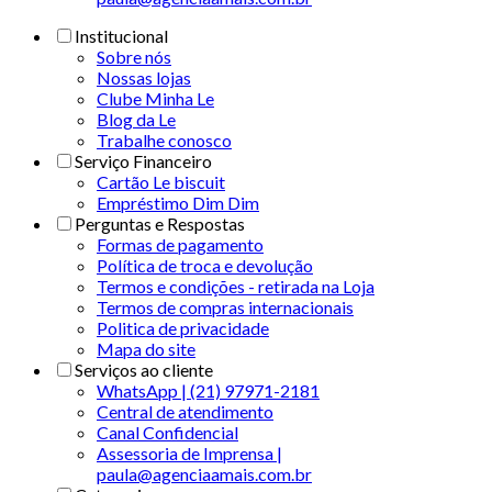
Institucional
Sobre nós
Nossas lojas
Clube Minha Le
Blog da Le
Trabalhe conosco
Serviço Financeiro
Cartão Le biscuit
Empréstimo Dim Dim
Perguntas e Respostas
Formas de pagamento
Política de troca e devolução
Termos e condições - retirada na Loja
Termos de compras internacionais
Politica de privacidade
Mapa do site
Serviços ao cliente
WhatsApp | (21) 97971-2181
Central de atendimento
Canal Confidencial
Assessoria de Imprensa |
paula@agenciaamais.com.br