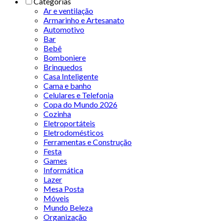
Categorias
Ar e ventilação
Armarinho e Artesanato
Automotivo
Bar
Bebê
Bomboniere
Brinquedos
Casa Inteligente
Cama e banho
Celulares e Telefonia
Copa do Mundo 2026
Cozinha
Eletroportáteis
Eletrodomésticos
Ferramentas e Construção
Festa
Games
Informática
Lazer
Mesa Posta
Móveis
Mundo Beleza
Organização