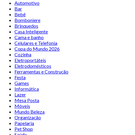
Automotivo
Bar
Bebê
Bomboniere
Brinquedos
Casa Inteligente
Cama e banho
Celulares e Telefonia
Copa do Mundo 2026
Cozinha
Eletroportáteis
Eletrodomésticos
Ferramentas e Construção
Festa
Games
Informática
Lazer
Mesa Posta
Móveis
Mundo Beleza
Organização
Papelaria
Pet Shop
Saúde