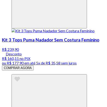
Kit 3 Tops Puma Nadador Sem Costura Feminino
R$ 239,90
Desconto
R$ 160,11
no PIX
ou
R$ 177,90
em até
5x de R$ 35,58 sem juros
COMPRAR AGORA