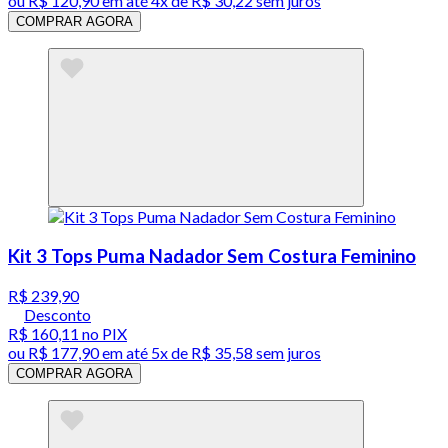
ou
R$ 120,90
em até
4x de R$ 30,22 sem juros
COMPRAR AGORA
Kit 3 Tops Puma Nadador Sem Costura Feminino
R$ 239,90
Desconto
R$ 160,11
no PIX
ou
R$ 177,90
em até
5x de R$ 35,58 sem juros
COMPRAR AGORA