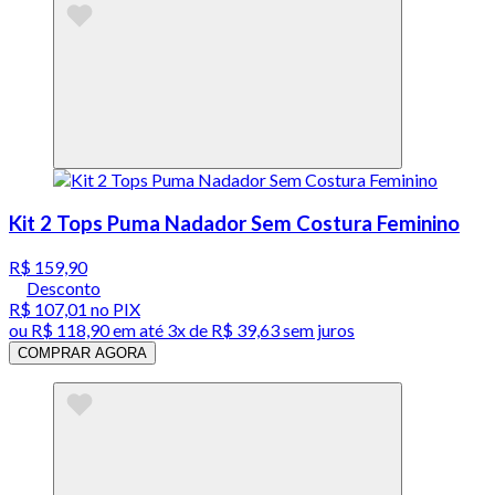
Kit 2 Tops Puma Nadador Sem Costura Feminino
R$ 159,90
Desconto
R$ 107,01
no PIX
ou
R$ 118,90
em até
3x de R$ 39,63 sem juros
COMPRAR AGORA