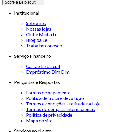
Sobre a Le biscuit
Institucional
Sobre nós
Nossas lojas
Clube Minha Le
Blog da Le
Trabalhe conosco
Serviço Financeiro
Cartão Le biscuit
Empréstimo Dim Dim
Perguntas e Respostas
Formas de pagamento
Política de troca e devolução
Termos e condições - retirada na Loja
Termos de compras internacionais
Politica de privacidade
Mapa do site
Serviços ao cliente