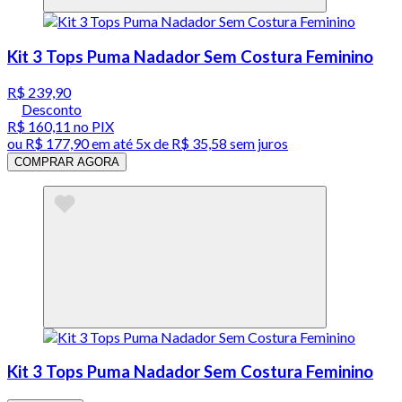
Kit 3 Tops Puma Nadador Sem Costura Feminino
R$ 239,90
Desconto
R$ 160,11
no PIX
ou
R$ 177,90
em até
5x de R$ 35,58 sem juros
COMPRAR AGORA
Kit 3 Tops Puma Nadador Sem Costura Feminino