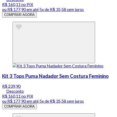
R$ 160,11
no PIX
ou
R$ 177,90
em até
5x de R$ 35,58 sem juros
COMPRAR AGORA
Kit 3 Tops Puma Nadador Sem Costura Feminino
R$ 239,90
Desconto
R$ 160,11
no PIX
ou
R$ 177,90
em até
5x de R$ 35,58 sem juros
COMPRAR AGORA