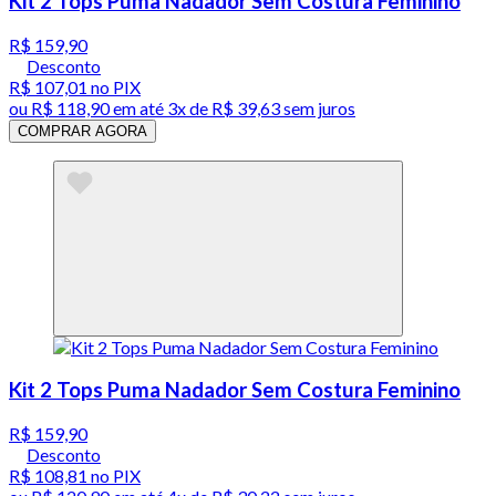
Kit 2 Tops Puma Nadador Sem Costura Feminino
R$ 159,90
Desconto
R$ 107,01
no PIX
ou
R$ 118,90
em até
3x de R$ 39,63 sem juros
COMPRAR AGORA
Kit 2 Tops Puma Nadador Sem Costura Feminino
R$ 159,90
Desconto
R$ 108,81
no PIX