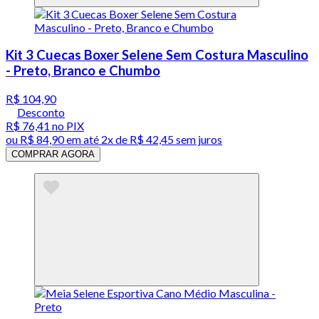
Kit 3 Cuecas Boxer Selene Sem Costura Masculino
- Preto, Branco e Chumbo
R$ 104,90
Desconto
R$ 76,41
no PIX
ou
R$ 84,90
em até
2x de R$ 42,45 sem juros
COMPRAR AGORA