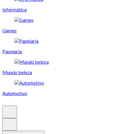
Informática
Games
Papelaria
Mundo beleza
Automotivo