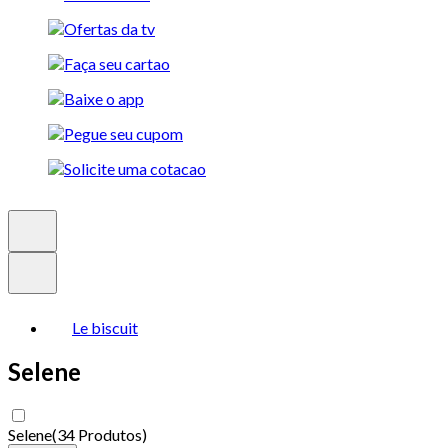
Le biscuit
Selene
Selene
(
34 Produtos
)