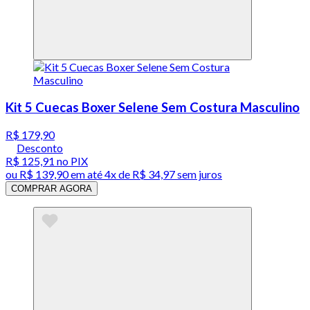
Kit 5 Cuecas Boxer Selene Sem Costura Masculino
R$ 179,90
Desconto
R$ 125,91
no PIX
ou
R$ 139,90
em até
4x de R$ 34,97 sem juros
COMPRAR AGORA