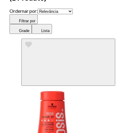
Ordernar por:
Filtrar por
Grade
Lista