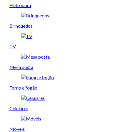
Eletrodom
Brinquedos
TV
Mesa posta
Forno e fogão
Celulares
Móveis