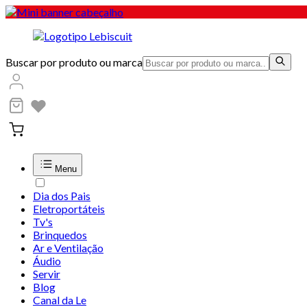
Buscar por produto ou marca
Menu
Dia dos Pais
Eletroportáteis
Tv's
Brinquedos
Ar e Ventilação
Áudio
Servir
Blog
Canal da Le