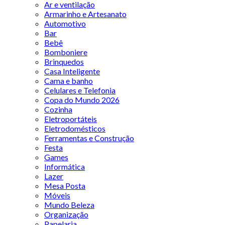
Ar e ventilação
Armarinho e Artesanato
Automotivo
Bar
Bebê
Bomboniere
Brinquedos
Casa Inteligente
Cama e banho
Celulares e Telefonia
Copa do Mundo 2026
Cozinha
Eletroportáteis
Eletrodomésticos
Ferramentas e Construção
Festa
Games
Informática
Lazer
Mesa Posta
Móveis
Mundo Beleza
Organização
Papelaria