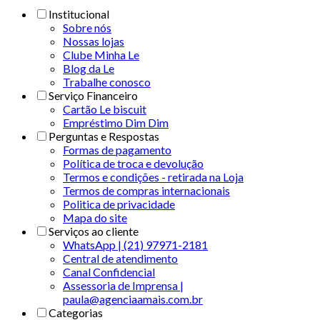
Institucional
Sobre nós
Nossas lojas
Clube Minha Le
Blog da Le
Trabalhe conosco
Serviço Financeiro
Cartão Le biscuit
Empréstimo Dim Dim
Perguntas e Respostas
Formas de pagamento
Política de troca e devolução
Termos e condições - retirada na Loja
Termos de compras internacionais
Politica de privacidade
Mapa do site
Serviços ao cliente
WhatsApp | (21) 97971-2181
Central de atendimento
Canal Confidencial
Assessoria de Imprensa |
paula@agenciaamais.com.br
Categorias