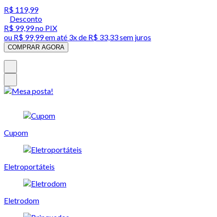
R$ 119,99
Desconto
R$ 99,99
no PIX
ou
R$ 99,99
em até
3x de R$ 33,33 sem juros
COMPRAR AGORA
Cupom
Eletroportáteis
Eletrodom