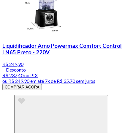
Liquidificador Arno Powermax Comfort Control
LN65 Preto - 220V
R$ 249,90
Desconto
R$ 237,40
no PIX
ou
R$ 249,90
em até
7x de R$ 35,70 sem juros
COMPRAR AGORA