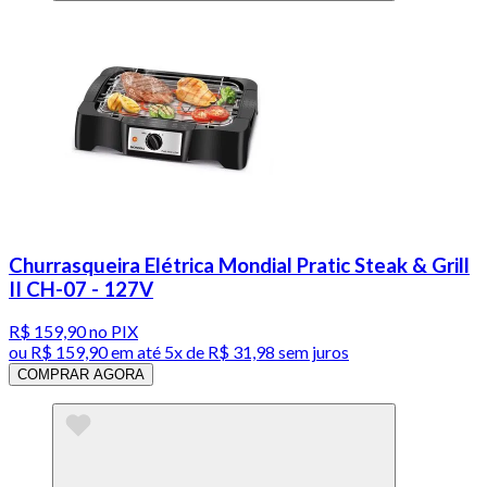
Churrasqueira Elétrica Mondial Pratic Steak & Grill
II CH-07 - 127V
R$ 159,90
no PIX
ou
R$ 159,90
em até
5x de R$ 31,98 sem juros
COMPRAR AGORA