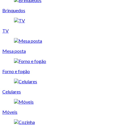
Brinquedos
TV
Mesa posta
Forno e fogão
Celulares
Móveis