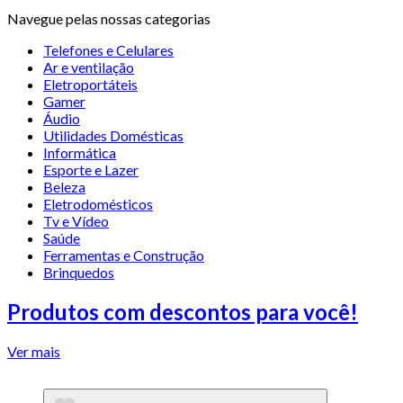
Navegue pelas nossas categorias
Telefones e Celulares
Ar e ventilação
Eletroportáteis
Gamer
Áudio
Utilidades Domésticas
Informática
Esporte e Lazer
Beleza
Eletrodomésticos
Tv e Vídeo
Saúde
Ferramentas e Construção
Brinquedos
Produtos com descontos para você!
Ver mais