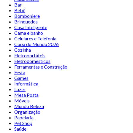
Bar
Bebê
Bomboniere
Brinquedos
Casa Inteligente
Cama e banho
Celulares e Telefonia
Copa do Mundo 2026
Cozinha
Eletroportáteis
Eletrodomésticos
Ferramentas e Construção
Festa
Games
Informática
Lazer
Mesa Posta
Móveis
Mundo Beleza
Organização
Papelaria
Pet Shop
Saúde