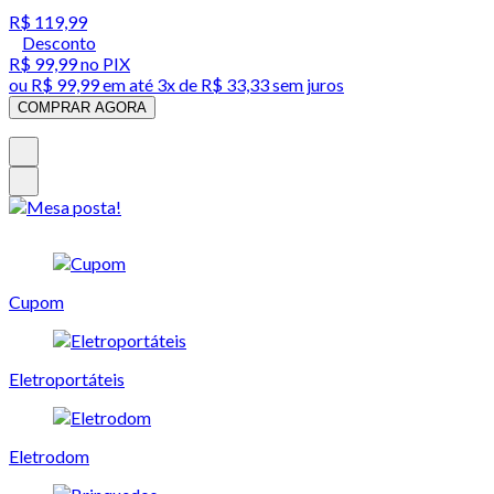
R$ 119,99
Desconto
R$ 99,99
no PIX
ou
R$ 99,99
em até
3x de R$ 33,33 sem juros
COMPRAR AGORA
Cupom
Eletroportáteis
Eletrodom