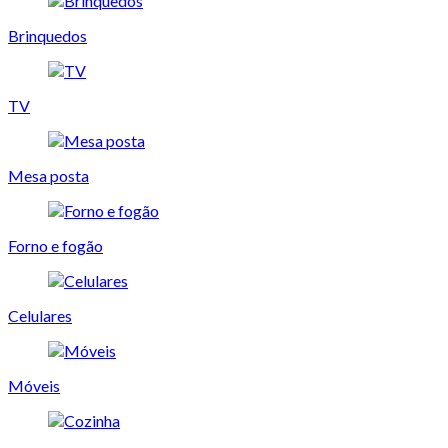
Brinquedos
TV
Mesa posta
Forno e fogão
Celulares
Móveis