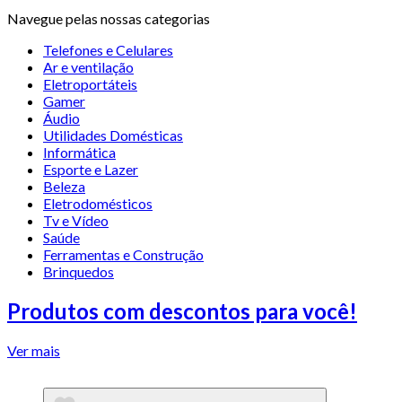
Navegue pelas nossas categorias
Telefones e Celulares
Ar e ventilação
Eletroportáteis
Gamer
Áudio
Utilidades Domésticas
Informática
Esporte e Lazer
Beleza
Eletrodomésticos
Tv e Vídeo
Saúde
Ferramentas e Construção
Brinquedos
Produtos com descontos para você!
Ver mais