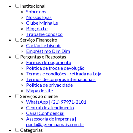
Institucional
Sobre nós
Nossas lojas
Clube Minha Le
Blog da Le
Trabalhe conosco
Serviço Financeiro
Cartão Le biscuit
Empréstimo Dim Dim
Perguntas e Respostas
Formas de pagamento
Política de troca e devolução
Termos e condições - retirada na Loja
Termos de compras internacionais
Politica de privacidade
Mapa do site
Serviços ao cliente
WhatsApp | (21) 97971-2181
Central de atendimento
Canal Confidencial
Assessoria de Imprensa |
paula@agenciaamais.com.br
Categorias