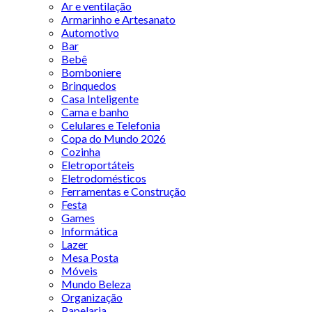
Ar e ventilação
Armarinho e Artesanato
Automotivo
Bar
Bebê
Bomboniere
Brinquedos
Casa Inteligente
Cama e banho
Celulares e Telefonia
Copa do Mundo 2026
Cozinha
Eletroportáteis
Eletrodomésticos
Ferramentas e Construção
Festa
Games
Informática
Lazer
Mesa Posta
Móveis
Mundo Beleza
Organização
Papelaria