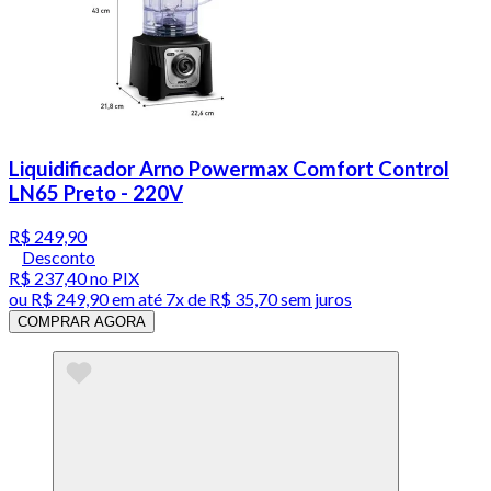
Liquidificador Arno Powermax Comfort Control
LN65 Preto - 220V
R$ 249,90
Desconto
R$ 237,40
no PIX
ou
R$ 249,90
em até
7x de R$ 35,70 sem juros
COMPRAR AGORA