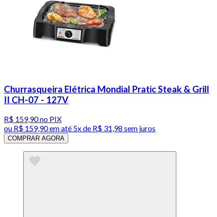
Churrasqueira Elétrica Mondial Pratic Steak & Grill
II CH-07 - 127V
R$ 159,90
no PIX
ou
R$ 159,90
em até
5x de R$ 31,98 sem juros
COMPRAR AGORA