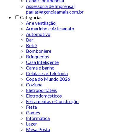
Canal Confidencial
Assessoria de Imprensa |
paula@agenciaamais.com.br
Categorias
Ar e ventilação
Armarinho e Artesanato
Automotivo
Bar
Bebê
Bomboniere
Brinquedos
Casa Inteligente
Cama e banho
Celulares e Telefonia
Copa do Mundo 2026
Cozinha
Eletroportáteis
Eletrodomésticos
Ferramentas e Construção
Festa
Games
Informática
Lazer
Mesa Posta