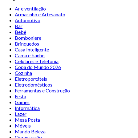
Ar e ventilação
Armarinho e Artesanato
Automotivo
Bar
Bebê
Bomboniere
Brinquedos
Casa Inteligente
Cama e banho
Celulares e Telefonia
Copa do Mundo 2026
Cozinha
Eletroportáteis
Eletrodomésticos
Ferramentas e Construção
Festa
Games
Informática
Lazer
Mesa Posta
Móveis
Mundo Beleza
Organização