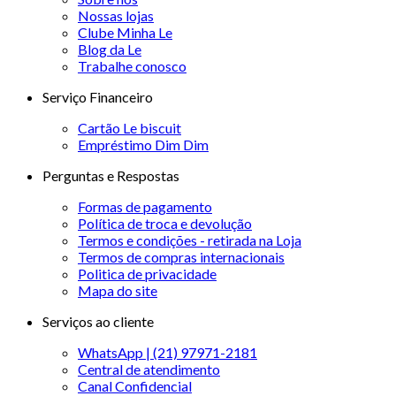
Nossas lojas
Clube Minha Le
Blog da Le
Trabalhe conosco
Serviço Financeiro
Cartão Le biscuit
Empréstimo Dim Dim
Perguntas e Respostas
Formas de pagamento
Política de troca e devolução
Termos e condições - retirada na Loja
Termos de compras internacionais
Politica de privacidade
Mapa do site
Serviços ao cliente
WhatsApp | (21) 97971-2181
Central de atendimento
Canal Confidencial