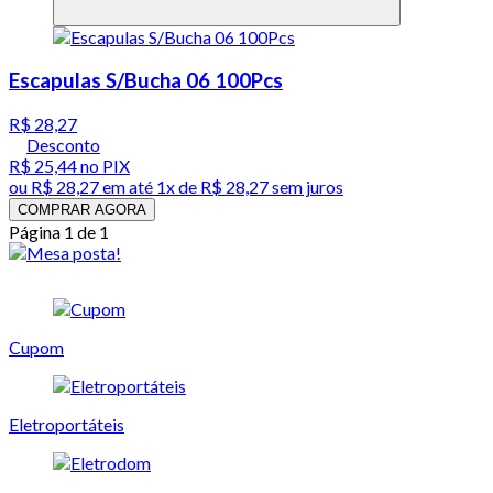
Escapulas S/Bucha 06 100Pcs
R$ 28,27
Desconto
R$ 25,44
no PIX
ou
R$ 28,27
em até 1x de
R$ 28,27
sem juros
COMPRAR AGORA
Página 1 de 1
Cupom
Eletroportáteis