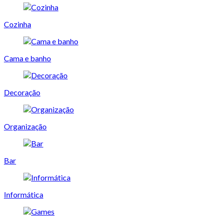
Cozinha
Cama e banho
Decoração
Organização
Bar
Informática