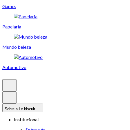
Games
Papelaria
Mundo beleza
Automotivo
Sobre a Le biscuit
Institucional
Sobre nós