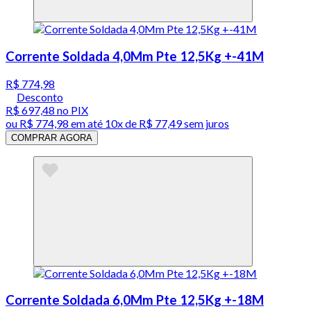
Corrente Soldada 4,0Mm Pte 12,5Kg +-41M
R$ 774,98
Desconto
R$ 697,48
no PIX
ou
R$ 774,98
em até
10x de R$ 77,49 sem juros
COMPRAR AGORA
Corrente Soldada 6,0Mm Pte 12,5Kg +-18M