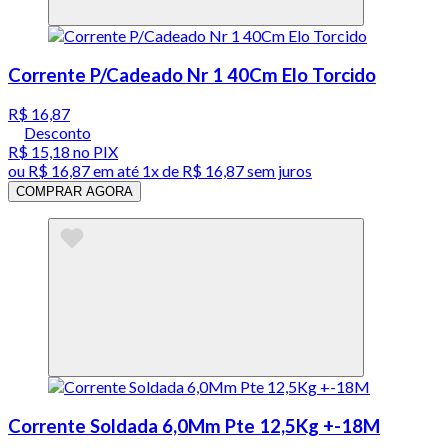
Corrente P/Cadeado Nr 1 40Cm Elo Torcido
R$ 16,87
Desconto
R$ 15,18
no PIX
ou
R$ 16,87
em até 1x de
R$ 16,87
sem juros
COMPRAR AGORA
Corrente Soldada 6,0Mm Pte 12,5Kg +-18M