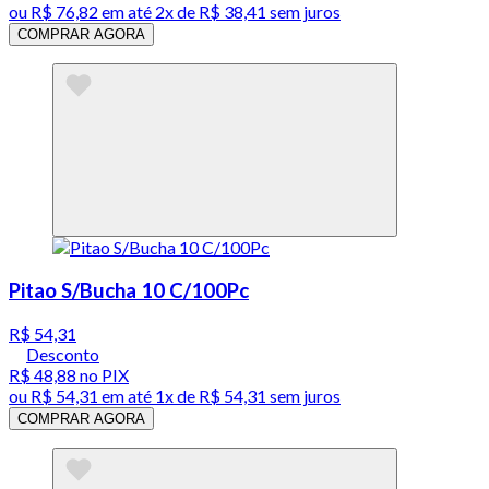
ou
R$ 76,82
em até
2x de R$ 38,41 sem juros
COMPRAR AGORA
Pitao S/Bucha 10 C/100Pc
R$ 54,31
Desconto
R$ 48,88
no PIX
ou
R$ 54,31
em até 1x de
R$ 54,31
sem juros
COMPRAR AGORA