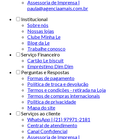
Assessoria de Imprensa |
paula@agenciaamais.com.br
Institucional
Sobre nós
Nossas lojas
Clube Minha Le
Blog da Le
Trabalhe conosco
Serviço Financeiro
Cartão Le biscuit
Empréstimo Dim Dim
Perguntas e Respostas
Formas de pagamento
Política de troca e devolução
Termos e condições - retirada na Loja
Termos de compras internacionais
Politica de privacidade
Mapa do site
Serviços ao cliente
WhatsApp | (21) 97971-2181
Central de atendimento
Canal Confidencial
Assessoria de Imprensa |