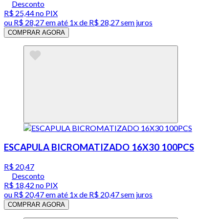
Desconto
R$ 25,44
no PIX
ou
R$ 28,27
em até 1x de
R$ 28,27
sem juros
COMPRAR AGORA
ESCAPULA BICROMATIZADO 16X30 100PCS
R$ 20,47
Desconto
R$ 18,42
no PIX
ou
R$ 20,47
em até 1x de
R$ 20,47
sem juros
COMPRAR AGORA