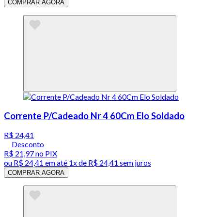
COMPRAR AGORA
Corrente P/Cadeado Nr 4 60Cm Elo Soldado
R$ 24,41
Desconto
R$ 21,97
no PIX
ou
R$ 24,41
em até 1x de
R$ 24,41
sem juros
COMPRAR AGORA