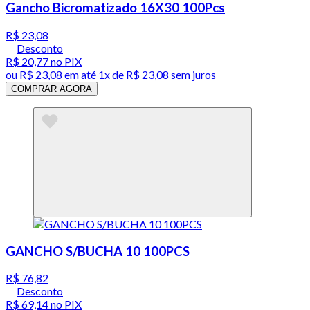
Gancho Bicromatizado 16X30 100Pcs
R$ 23,08
Desconto
R$ 20,77
no PIX
ou
R$ 23,08
em até 1x de
R$ 23,08
sem juros
COMPRAR AGORA
GANCHO S/BUCHA 10 100PCS
R$ 76,82
Desconto
R$ 69,14
no PIX