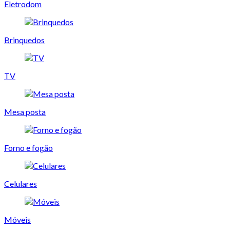
Eletrodom
Brinquedos
TV
Mesa posta
Forno e fogão
Celulares
Móveis