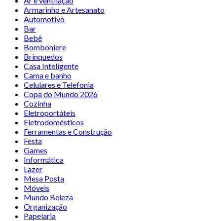
Ar e ventilação
Armarinho e Artesanato
Automotivo
Bar
Bebê
Bomboniere
Brinquedos
Casa Inteligente
Cama e banho
Celulares e Telefonia
Copa do Mundo 2026
Cozinha
Eletroportáteis
Eletrodomésticos
Ferramentas e Construção
Festa
Games
Informática
Lazer
Mesa Posta
Móveis
Mundo Beleza
Organização
Papelaria