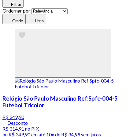
Filtrar
Ordernar por:
Grade
Lista
Relógio São Paulo Masculino Ref:Spfc-004-5
Futebol Tricolor
R$ 349,90
Desconto
R$ 314,91
no PIX
ou
R$ 349,90
em até
10x de R$ 34,99 sem juros