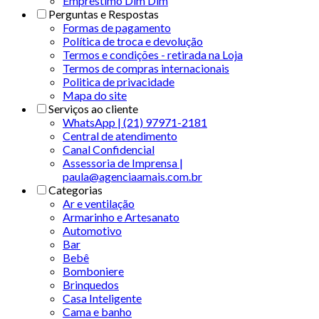
Empréstimo Dim Dim
Perguntas e Respostas
Formas de pagamento
Política de troca e devolução
Termos e condições - retirada na Loja
Termos de compras internacionais
Politica de privacidade
Mapa do site
Serviços ao cliente
WhatsApp | (21) 97971-2181
Central de atendimento
Canal Confidencial
Assessoria de Imprensa |
paula@agenciaamais.com.br
Categorias
Ar e ventilação
Armarinho e Artesanato
Automotivo
Bar
Bebê
Bomboniere
Brinquedos
Casa Inteligente
Cama e banho