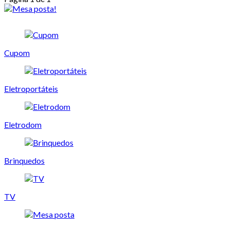
Cupom
Eletroportáteis
Eletrodom
Brinquedos
TV