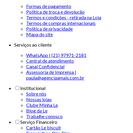
Formas de pagamento
Política de troca e devolução
Termos e condições - retirada na Loja
Termos de compras internacionais
Politica de privacidade
Mapa do site
Serviços ao cliente
WhatsApp | (21) 97971-2181
Central de atendimento
Canal Confidencial
Assessoria de Imprensa |
paula@agenciaamais.com.br
Institucional
Sobre nós
Nossas lojas
Clube Minha Le
Blog da Le
Trabalhe conosco
Serviço Financeiro
Cartão Le biscuit