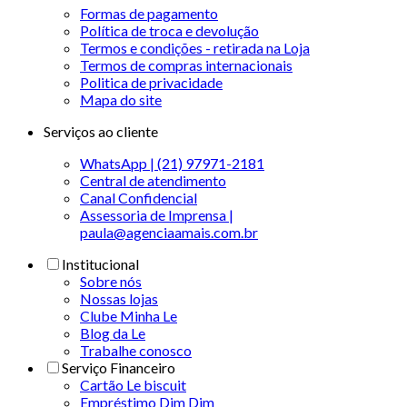
Formas de pagamento
Política de troca e devolução
Termos e condições - retirada na Loja
Termos de compras internacionais
Politica de privacidade
Mapa do site
Serviços ao cliente
WhatsApp | (21) 97971-2181
Central de atendimento
Canal Confidencial
Assessoria de Imprensa |
paula@agenciaamais.com.br
Institucional
Sobre nós
Nossas lojas
Clube Minha Le
Blog da Le
Trabalhe conosco
Serviço Financeiro
Cartão Le biscuit
Empréstimo Dim Dim