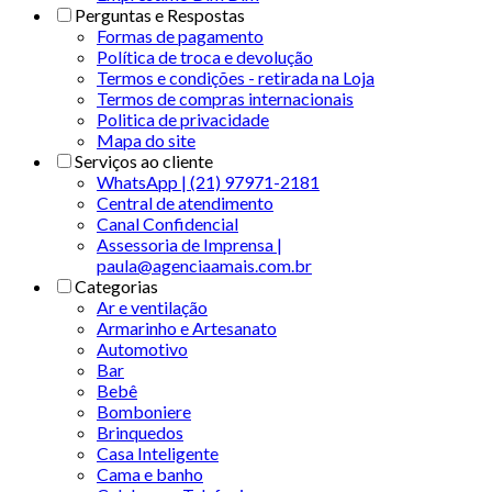
Perguntas e Respostas
Formas de pagamento
Política de troca e devolução
Termos e condições - retirada na Loja
Termos de compras internacionais
Politica de privacidade
Mapa do site
Serviços ao cliente
WhatsApp | (21) 97971-2181
Central de atendimento
Canal Confidencial
Assessoria de Imprensa |
paula@agenciaamais.com.br
Categorias
Ar e ventilação
Armarinho e Artesanato
Automotivo
Bar
Bebê
Bomboniere
Brinquedos
Casa Inteligente
Cama e banho