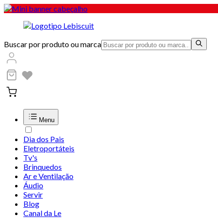
Buscar por produto ou marca
Menu
Dia dos Pais
Eletroportáteis
Tv's
Brinquedos
Ar e Ventilação
Áudio
Servir
Blog
Canal da Le