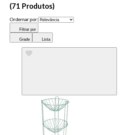
(
71 Produtos
)
Ordernar por:
Filtrar por
Grade
Lista