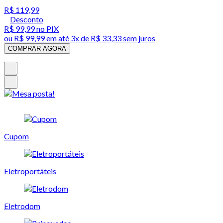
R$ 119,99
Desconto
R$ 99,99
no PIX
ou
R$ 99,99
em até
3x de R$ 33,33 sem juros
COMPRAR AGORA
Cupom
Eletroportáteis
Eletrodom