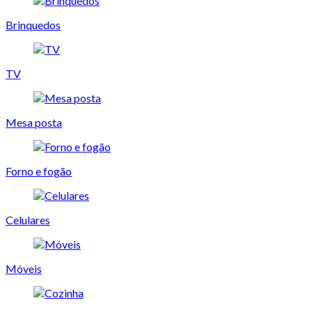
Brinquedos
TV
Mesa posta
Forno e fogão
Celulares
Móveis