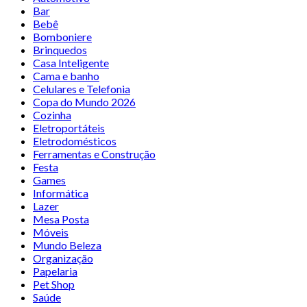
Bar
Bebê
Bomboniere
Brinquedos
Casa Inteligente
Cama e banho
Celulares e Telefonia
Copa do Mundo 2026
Cozinha
Eletroportáteis
Eletrodomésticos
Ferramentas e Construção
Festa
Games
Informática
Lazer
Mesa Posta
Móveis
Mundo Beleza
Organização
Papelaria
Pet Shop
Saúde