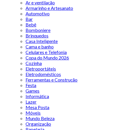
Ar e ventilação
Armarinho e Artesanato
Automotivo
Bar
Bebê
Bomboniere
Brinquedos
Casa Inteligente
Cama e banho
Celulares e Telefonia
Copa do Mundo 2026
Cozinha
Eletroportáteis
Eletrodomésticos
Ferramentas e Construção
Festa
Games
Informática
Lazer
Mesa Posta
Móveis
Mundo Beleza
Organização
Papelaria