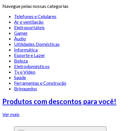
Navegue pelas nossas categorias
Telefones e Celulares
Ar e ventilação
Eletroportáteis
Gamer
Áudio
Utilidades Domésticas
Informática
Esporte e Lazer
Beleza
Eletrodomésticos
Tv e Vídeo
Saúde
Ferramentas e Construção
Brinquedos
Produtos com descontos para você!
Ver mais