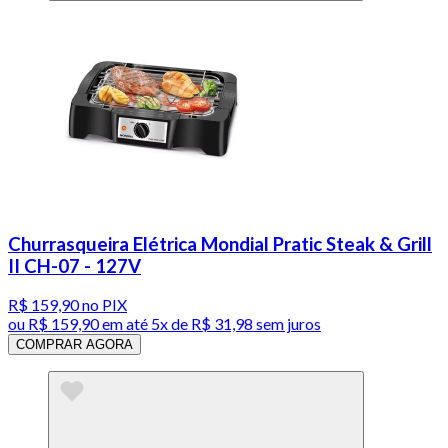
Churrasqueira Elétrica Mondial Pratic Steak & Grill
II CH-07 - 127V
R$ 159,90
no PIX
ou
R$ 159,90
em até
5x de R$ 31,98 sem juros
COMPRAR AGORA