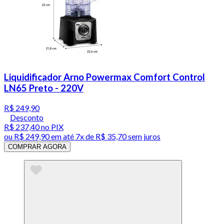
Liquidificador Arno Powermax Comfort Control
LN65 Preto - 220V
R$ 249,90
Desconto
R$ 237,40
no PIX
ou
R$ 249,90
em até
7x de R$ 35,70 sem juros
COMPRAR AGORA