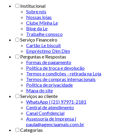
Institucional
Sobre nós
Nossas lojas
Clube Minha Le
Blog da Le
Trabalhe conosco
Serviço Financeiro
Cartão Le biscuit
Empréstimo Dim Dim
Perguntas e Respostas
Formas de pagamento
Política de troca e devolução
Termos e condições - retirada na Loja
Termos de compras internacionais
Politica de privacidade
Mapa do site
Serviços ao cliente
WhatsApp | (21) 97971-2181
Central de atendimento
Canal Confidencial
Assessoria de Imprensa |
paula@agenciaamais.com.br
Categorias