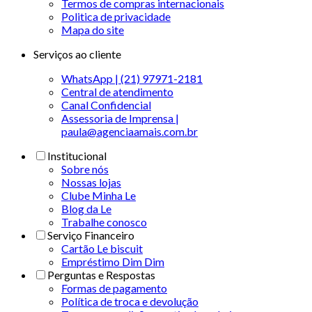
Termos de compras internacionais
Politica de privacidade
Mapa do site
Serviços ao cliente
WhatsApp | (21) 97971-2181
Central de atendimento
Canal Confidencial
Assessoria de Imprensa |
paula@agenciaamais.com.br
Institucional
Sobre nós
Nossas lojas
Clube Minha Le
Blog da Le
Trabalhe conosco
Serviço Financeiro
Cartão Le biscuit
Empréstimo Dim Dim
Perguntas e Respostas
Formas de pagamento
Política de troca e devolução