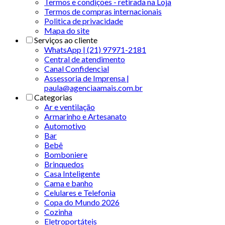
Termos e condições - retirada na Loja
Termos de compras internacionais
Politica de privacidade
Mapa do site
Serviços ao cliente
WhatsApp | (21) 97971-2181
Central de atendimento
Canal Confidencial
Assessoria de Imprensa |
paula@agenciaamais.com.br
Categorias
Ar e ventilação
Armarinho e Artesanato
Automotivo
Bar
Bebê
Bomboniere
Brinquedos
Casa Inteligente
Cama e banho
Celulares e Telefonia
Copa do Mundo 2026
Cozinha
Eletroportáteis