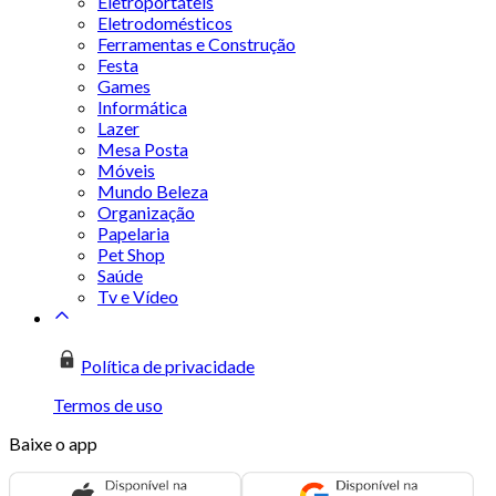
Eletroportáteis
Eletrodomésticos
Ferramentas e Construção
Festa
Games
Informática
Lazer
Mesa Posta
Móveis
Mundo Beleza
Organização
Papelaria
Pet Shop
Saúde
Tv e Vídeo
Política de privacidade
Termos de uso
Baixe o app