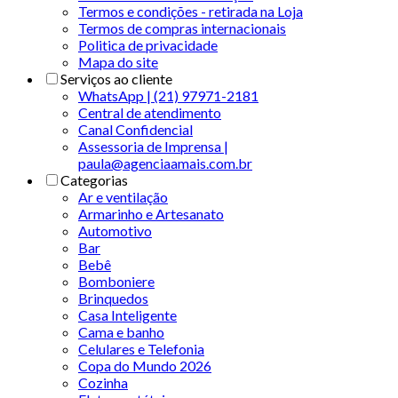
Termos e condições - retirada na Loja
Termos de compras internacionais
Politica de privacidade
Mapa do site
Serviços ao cliente
WhatsApp | (21) 97971-2181
Central de atendimento
Canal Confidencial
Assessoria de Imprensa |
paula@agenciaamais.com.br
Categorias
Ar e ventilação
Armarinho e Artesanato
Automotivo
Bar
Bebê
Bomboniere
Brinquedos
Casa Inteligente
Cama e banho
Celulares e Telefonia
Copa do Mundo 2026
Cozinha