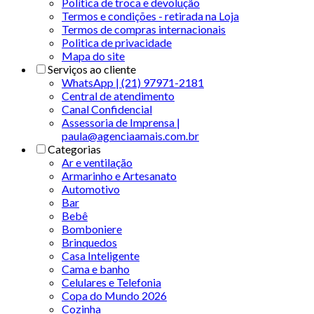
Política de troca e devolução
Termos e condições - retirada na Loja
Termos de compras internacionais
Politica de privacidade
Mapa do site
Serviços ao cliente
WhatsApp | (21) 97971-2181
Central de atendimento
Canal Confidencial
Assessoria de Imprensa |
paula@agenciaamais.com.br
Categorias
Ar e ventilação
Armarinho e Artesanato
Automotivo
Bar
Bebê
Bomboniere
Brinquedos
Casa Inteligente
Cama e banho
Celulares e Telefonia
Copa do Mundo 2026
Cozinha