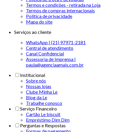
Termos e condições - retirada na Loja
Termos de compras internacionais
Politica de privacidade
Mapa do site
Serviços ao cliente
WhatsApp | (21) 97971-2181
Central de atendimento
Canal Confidencial
Assessoria de Imprensa |
paula@agenciaamais.com.br
Institucional
Sobre nós
Nossas lojas
Clube Minha Le
Blog da Le
Trabalhe conosco
Serviço Financeiro
Cartão Le biscuit
Empréstimo Dim Dim
Perguntas e Respostas
Formas de pagamento