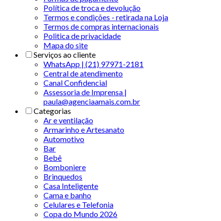
Política de troca e devolução
Termos e condições - retirada na Loja
Termos de compras internacionais
Politica de privacidade
Mapa do site
Serviços ao cliente
WhatsApp | (21) 97971-2181
Central de atendimento
Canal Confidencial
Assessoria de Imprensa |
paula@agenciaamais.com.br
Categorias
Ar e ventilação
Armarinho e Artesanato
Automotivo
Bar
Bebê
Bomboniere
Brinquedos
Casa Inteligente
Cama e banho
Celulares e Telefonia
Copa do Mundo 2026