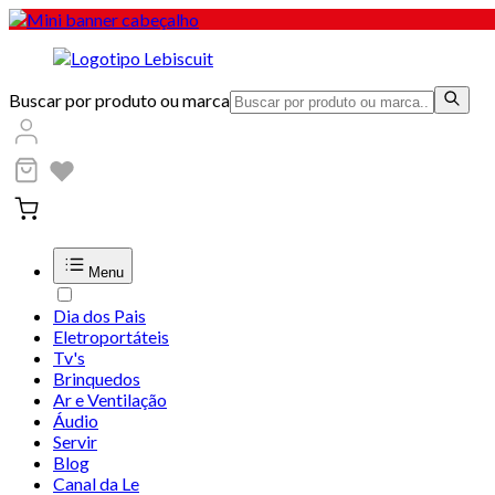
Buscar por produto ou marca
Menu
Dia dos Pais
Eletroportáteis
Tv's
Brinquedos
Ar e Ventilação
Áudio
Servir
Blog
Canal da Le