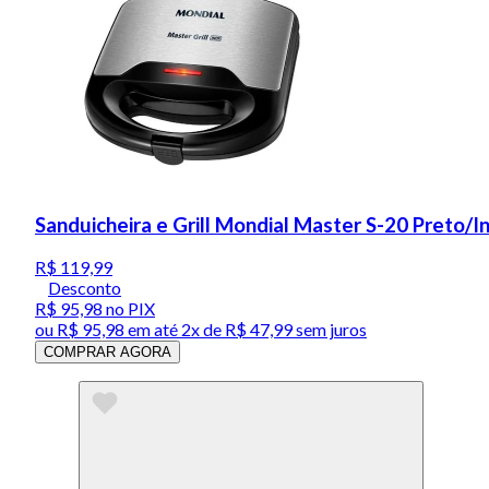
Sanduicheira e Grill Mondial Master S-20 Preto/
R$ 119,99
Desconto
R$ 95,98
no PIX
ou
R$ 95,98
em até
2x de R$ 47,99 sem juros
COMPRAR AGORA