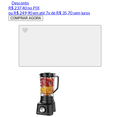
Desconto
R$ 237,40
no PIX
ou
R$ 249,90
em até
7x de R$ 35,70 sem juros
COMPRAR AGORA