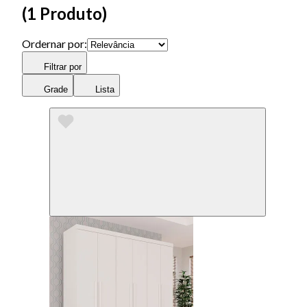
(
1 Produto
)
Ordernar por:
Filtrar por
Grade
Lista