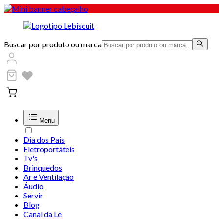
Buscar por produto ou marca
Menu
Dia dos Pais
Eletroportáteis
Tv's
Brinquedos
Ar e Ventilação
Áudio
Servir
Blog
Canal da Le