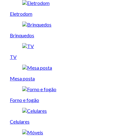
Eletrodom
Brinquedos
TV
Mesa posta
Forno e fogão
Celulares