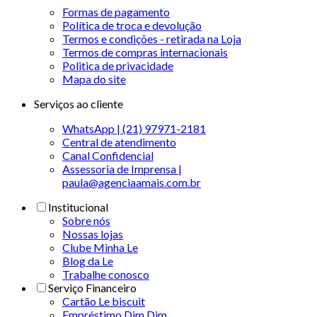
Formas de pagamento
Política de troca e devolução
Termos e condições - retirada na Loja
Termos de compras internacionais
Politica de privacidade
Mapa do site
Serviços ao cliente
WhatsApp | (21) 97971-2181
Central de atendimento
Canal Confidencial
Assessoria de Imprensa |
paula@agenciaamais.com.br
Institucional
Sobre nós
Nossas lojas
Clube Minha Le
Blog da Le
Trabalhe conosco
Serviço Financeiro
Cartão Le biscuit
Empréstimo Dim Dim