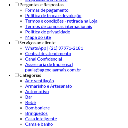
Perguntas e Respostas
Formas de pagamento
Política de troca e devolução
Termos e condições - retirada na Loja
Termos de compras internacionais
Politica de privacidade
Mapa do site
Serviços ao cliente
WhatsApp | (21) 97971-2181
Central de atendimento
Canal Confidencial
Assessoria de Imprensa |
paula@agenciaamais.com.br
Categorias
Ar e ventilação
Armarinho e Artesanato
Automotivo
Bar
Bebê
Bomboniere
Brinquedos
Casa Inteligente
Cama e banho