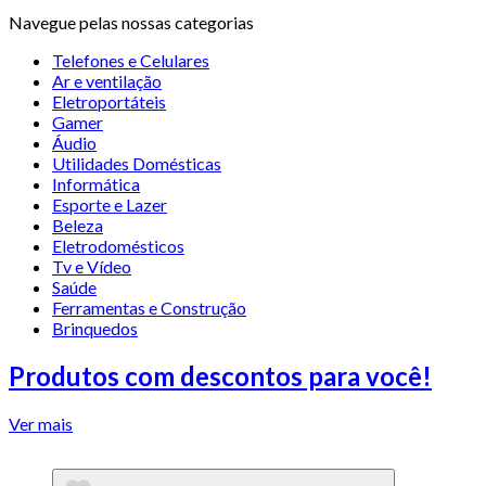
Navegue pelas nossas categorias
Telefones e Celulares
Ar e ventilação
Eletroportáteis
Gamer
Áudio
Utilidades Domésticas
Informática
Esporte e Lazer
Beleza
Eletrodomésticos
Tv e Vídeo
Saúde
Ferramentas e Construção
Brinquedos
Produtos com descontos para você!
Ver mais