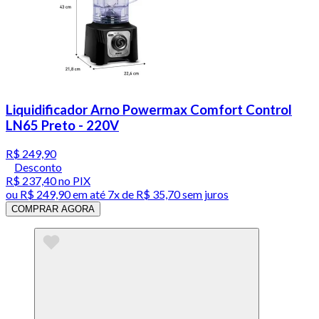
Liquidificador Arno Powermax Comfort Control
LN65 Preto - 220V
R$ 249,90
Desconto
R$ 237,40
no PIX
ou
R$ 249,90
em até
7x de R$ 35,70 sem juros
COMPRAR AGORA