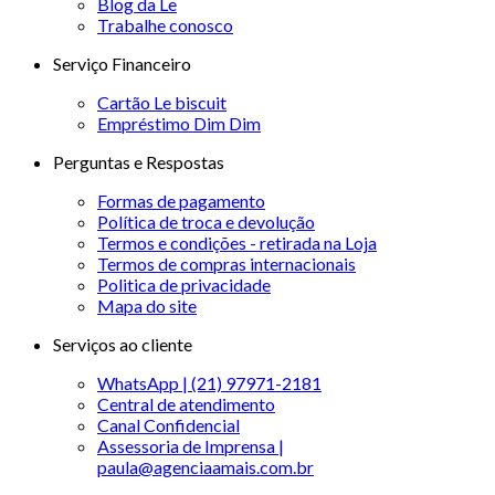
Blog da Le
Trabalhe conosco
Serviço Financeiro
Cartão Le biscuit
Empréstimo Dim Dim
Perguntas e Respostas
Formas de pagamento
Política de troca e devolução
Termos e condições - retirada na Loja
Termos de compras internacionais
Politica de privacidade
Mapa do site
Serviços ao cliente
WhatsApp | (21) 97971-2181
Central de atendimento
Canal Confidencial
Assessoria de Imprensa |
paula@agenciaamais.com.br