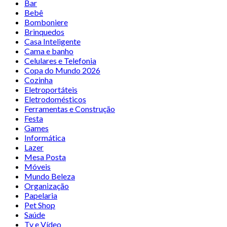
Bar
Bebê
Bomboniere
Brinquedos
Casa Inteligente
Cama e banho
Celulares e Telefonia
Copa do Mundo 2026
Cozinha
Eletroportáteis
Eletrodomésticos
Ferramentas e Construção
Festa
Games
Informática
Lazer
Mesa Posta
Móveis
Mundo Beleza
Organização
Papelaria
Pet Shop
Saúde
Tv e Vídeo