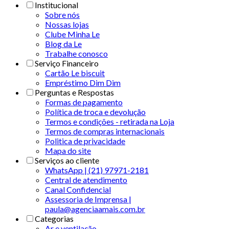
Institucional
Sobre nós
Nossas lojas
Clube Minha Le
Blog da Le
Trabalhe conosco
Serviço Financeiro
Cartão Le biscuit
Empréstimo Dim Dim
Perguntas e Respostas
Formas de pagamento
Política de troca e devolução
Termos e condições - retirada na Loja
Termos de compras internacionais
Politica de privacidade
Mapa do site
Serviços ao cliente
WhatsApp | (21) 97971-2181
Central de atendimento
Canal Confidencial
Assessoria de Imprensa |
paula@agenciaamais.com.br
Categorias
Ar e ventilação