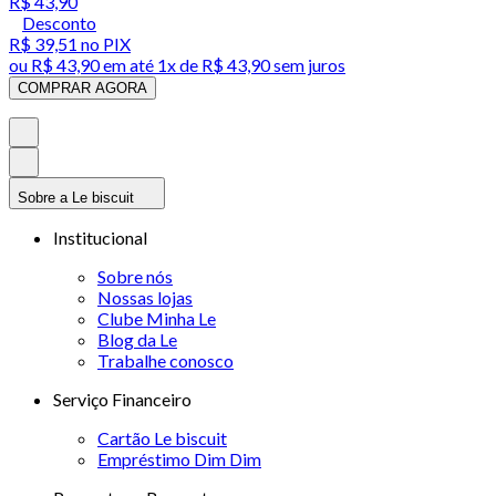
R$ 43,90
Desconto
R$ 39,51
no PIX
ou
R$ 43,90
em até 1x de
R$ 43,90
sem juros
COMPRAR AGORA
Sobre a Le biscuit
Institucional
Sobre nós
Nossas lojas
Clube Minha Le
Blog da Le
Trabalhe conosco
Serviço Financeiro
Cartão Le biscuit
Empréstimo Dim Dim