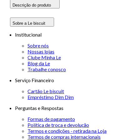
Descrição do produto
Sobre a Le biscuit
Institucional
Sobre nós
Nossas lojas
Clube Minha Le
Blog da Le
Trabalhe conosco
Serviço Financeiro
Cartão Le biscuit
Empréstimo Dim Dim
Perguntas e Respostas
Formas de pagamento
Política de troca e devolução
Termos e condições - retirada na Loja
Termos de compras internacionais