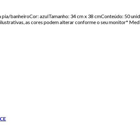
ara pia/banheiroCor: azulTamanho: 34 cm x 38 cmConteúdo: 50 un
lustrativas, as cores podem alterar conforme o seu monitor* Medi
CE