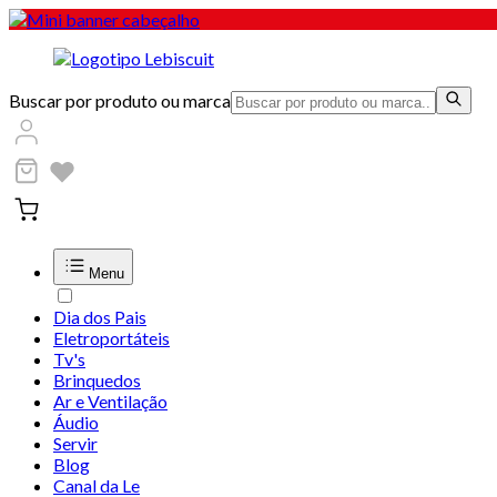
Buscar por produto ou marca
Menu
Dia dos Pais
Eletroportáteis
Tv's
Brinquedos
Ar e Ventilação
Áudio
Servir
Blog
Canal da Le