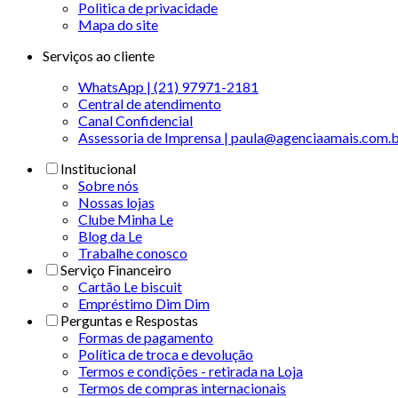
Politica de privacidade
Mapa do site
Serviços ao cliente
WhatsApp | (21) 97971-2181
Central de atendimento
Canal Confidencial
Assessoria de Imprensa | paula@agenciaamais.com.
Institucional
Sobre nós
Nossas lojas
Clube Minha Le
Blog da Le
Trabalhe conosco
Serviço Financeiro
Cartão Le biscuit
Empréstimo Dim Dim
Perguntas e Respostas
Formas de pagamento
Política de troca e devolução
Termos e condições - retirada na Loja
Termos de compras internacionais