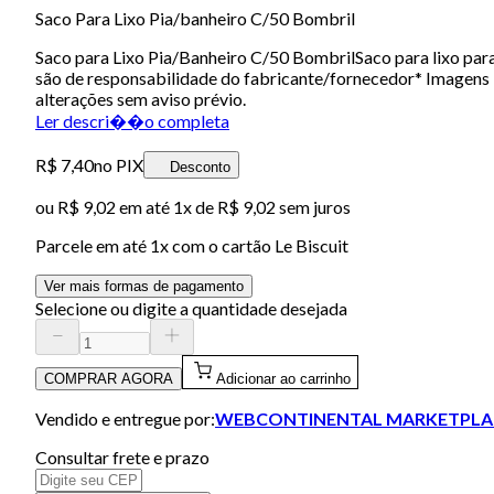
Saco Para Lixo Pia/banheiro C/50 Bombril
Saco para Lixo Pia/Banheiro C/50 BombrilSaco para lixo p
são de responsabilidade do fabricante/fornecedor* Imagens i
alterações sem aviso prévio.
Ler descri��o completa
R$ 7,40
no PIX
Desconto
ou
R$ 9,02
em até 1x de
R$ 9,02
sem juros
Parcele em até
1
x com o cartão
Le Biscuit
Ver mais formas de pagamento
Selecione ou digite a quantidade desejada
COMPRAR AGORA
Adicionar ao carrinho
Vendido e entregue por:
WEBCONTINENTAL MARKETPLA
Consultar frete e prazo