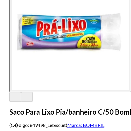
Saco Para Lixo Pia/banheiro C/50 Bomb
(C�digo:
849498_Lebiscuit
)
Marca:
BOMBRIL