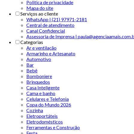
Politica de privacidade
Mapa do site
Serviços ao cliente
WhatsApp | (21) 97971-2181
Central de atendimento
Canal Confidencial
Assessoria de Imprensa | paula@agenciaamais.com.
Categorias
Ar e ventilação
Armarinho e Artesanato
Automotivo
Bar
Bebê
Bomboniere
Brinquedos
Casa Inteligente
Cama e banho
Celulares e Telefonia
Copa do Mundo 2026
Cozinha
Eletroportáteis
Eletrodomésticos
Ferramentas e Construção
Festa