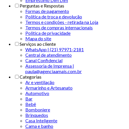
Empréstimo Dim Dim
Perguntas e Respostas
Formas de pagamento
Política de troca e devolução
Termos e condições - retirada na Loja
Termos de compras internacionais
Politica de privacidade
Mapa do site
Serviços ao cliente
WhatsApp | (21) 97971-2181
Central de atendimento
Canal Confidencial
Assessoria de Imprensa |
paula@agenciaamais.com.br
Categorias
Ar e ventilação
Armarinho e Artesanato
Automotivo
Bar
Bebê
Bomboniere
Brinquedos
Casa Inteligente
Cama e banho