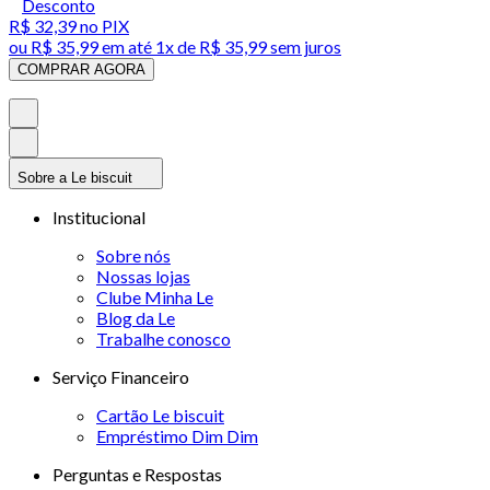
Desconto
R$ 32,39
no PIX
ou
R$ 35,99
em até 1x de
R$ 35,99
sem juros
COMPRAR AGORA
Sobre a Le biscuit
Institucional
Sobre nós
Nossas lojas
Clube Minha Le
Blog da Le
Trabalhe conosco
Serviço Financeiro
Cartão Le biscuit
Empréstimo Dim Dim
Perguntas e Respostas