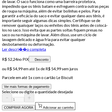
de lavar. O saco funciona como uma barreira protetora,
impedindo que os tênis batam e esfreguem contra outras peças
de roupa na máquina, além de evitar bolinhas e pelos. Para
garantir a eficácia do saco e evitar qualquer dano aos tênis, é
importante seguir algumas dicas simples. Certifique-se de
remover quaisquer laços ou enfeites dos tênis antes de colocá-
los no saco. Isso evita que as partes soltas fiquem presas no
saco ou na máquina de lavar. Além disso, use um ciclo de
lavagem delicado e água fria para evitar qualquer
desbotamento ou deformação.
Ler descri��o completa
R$ 52,24
no PIX
Desconto
ou
R$ 54,99
em até 1x de
R$ 54,99
sem juros
Parcele em até
1
x com o cartão
Le Biscuit
Ver mais formas de pagamento
Selecione ou digite a quantidade desejada
COMPRAR AGORA
Adicionar ao carrinho