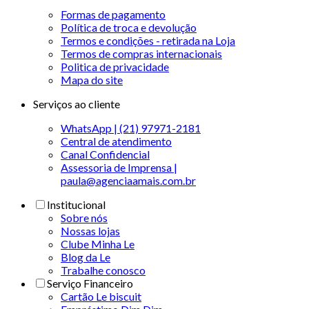
Formas de pagamento
Política de troca e devolução
Termos e condições - retirada na Loja
Termos de compras internacionais
Politica de privacidade
Mapa do site
Serviços ao cliente
WhatsApp | (21) 97971-2181
Central de atendimento
Canal Confidencial
Assessoria de Imprensa |
paula@agenciaamais.com.br
Institucional
Sobre nós
Nossas lojas
Clube Minha Le
Blog da Le
Trabalhe conosco
Serviço Financeiro
Cartão Le biscuit