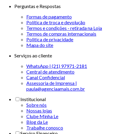
Perguntas e Respostas
Formas de pagamento
Política de troca e devolução
Termos e condições - retirada na Loja
Termos de compras internacionais
Politica de privacidade
Mapa do site
Serviços ao cliente
WhatsApp | (21) 97971-2181
Central de atendimento
Canal Confidencial
Assessoria de Imprensa |
paula@agenciaamais.com.br
Institucional
Sobre nós
Nossas lojas
Clube Minha Le
Blog da Le
Trabalhe conosco
Serviço Financeiro