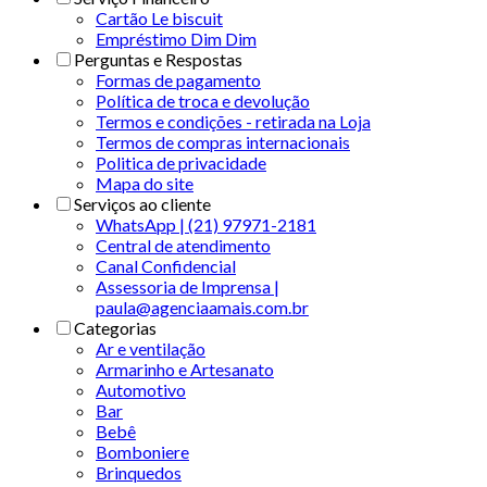
Cartão Le biscuit
Empréstimo Dim Dim
Perguntas e Respostas
Formas de pagamento
Política de troca e devolução
Termos e condições - retirada na Loja
Termos de compras internacionais
Politica de privacidade
Mapa do site
Serviços ao cliente
WhatsApp | (21) 97971-2181
Central de atendimento
Canal Confidencial
Assessoria de Imprensa |
paula@agenciaamais.com.br
Categorias
Ar e ventilação
Armarinho e Artesanato
Automotivo
Bar
Bebê
Bomboniere
Brinquedos