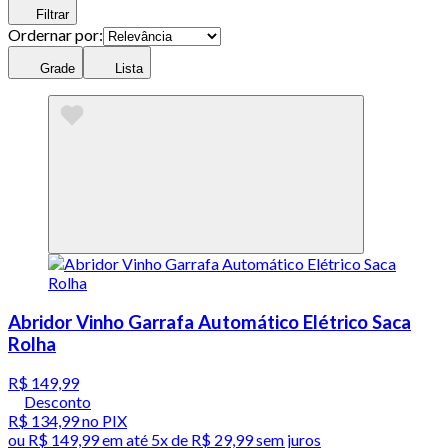
Filtrar
Ordernar por:
Grade
Lista
Abridor Vinho Garrafa Automático Elétrico Saca
Rolha
R$ 149,99
Desconto
R$ 134,99
no PIX
ou
R$ 149,99
em até
5x de R$ 29,99 sem juros