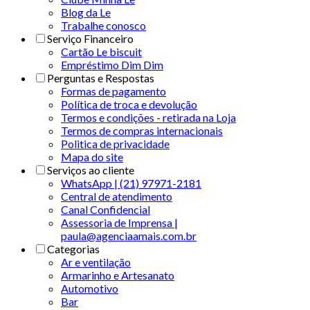
Blog da Le
Trabalhe conosco
Serviço Financeiro
Cartão Le biscuit
Empréstimo Dim Dim
Perguntas e Respostas
Formas de pagamento
Política de troca e devolução
Termos e condições - retirada na Loja
Termos de compras internacionais
Politica de privacidade
Mapa do site
Serviços ao cliente
WhatsApp | (21) 97971-2181
Central de atendimento
Canal Confidencial
Assessoria de Imprensa |
paula@agenciaamais.com.br
Categorias
Ar e ventilação
Armarinho e Artesanato
Automotivo
Bar