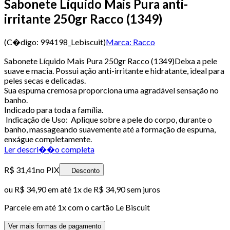
Sabonete Líquido Mais Pura anti-
irritante 250gr Racco (1349)
(C�digo:
994198_Lebiscuit
)
Marca:
Racco
Sabonete Líquido Mais Pura 250gr Racco (1349)Deixa a pele
suave e macia. Possui ação anti-irritante e hidratante, ideal para
peles secas e delicadas.
Sua espuma cremosa proporciona uma agradável sensação no
banho.
Indicado para toda a família.
Indicação de Uso: Aplique sobre a pele do corpo, durante o
banho, massageando suavemente até a formação de espuma,
enxágue completamente.
Ler descri��o completa
R$ 31,41
no PIX
Desconto
ou
R$ 34,90
em até 1x de
R$ 34,90
sem juros
Parcele em até
1
x com o cartão
Le Biscuit
Ver mais formas de pagamento