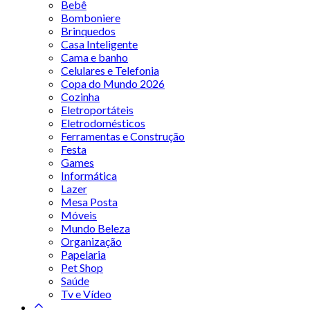
Bebê
Bomboniere
Brinquedos
Casa Inteligente
Cama e banho
Celulares e Telefonia
Copa do Mundo 2026
Cozinha
Eletroportáteis
Eletrodomésticos
Ferramentas e Construção
Festa
Games
Informática
Lazer
Mesa Posta
Móveis
Mundo Beleza
Organização
Papelaria
Pet Shop
Saúde
Tv e Vídeo