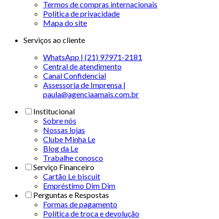
Termos de compras internacionais
Politica de privacidade
Mapa do site
Serviços ao cliente
WhatsApp | (21) 97971-2181
Central de atendimento
Canal Confidencial
Assessoria de Imprensa |
paula@agenciaamais.com.br
Institucional
Sobre nós
Nossas lojas
Clube Minha Le
Blog da Le
Trabalhe conosco
Serviço Financeiro
Cartão Le biscuit
Empréstimo Dim Dim
Perguntas e Respostas
Formas de pagamento
Política de troca e devolução