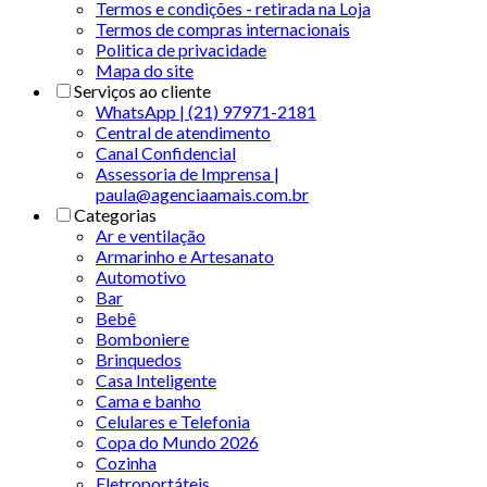
Termos e condições - retirada na Loja
Termos de compras internacionais
Politica de privacidade
Mapa do site
Serviços ao cliente
WhatsApp | (21) 97971-2181
Central de atendimento
Canal Confidencial
Assessoria de Imprensa |
paula@agenciaamais.com.br
Categorias
Ar e ventilação
Armarinho e Artesanato
Automotivo
Bar
Bebê
Bomboniere
Brinquedos
Casa Inteligente
Cama e banho
Celulares e Telefonia
Copa do Mundo 2026
Cozinha
Eletroportáteis