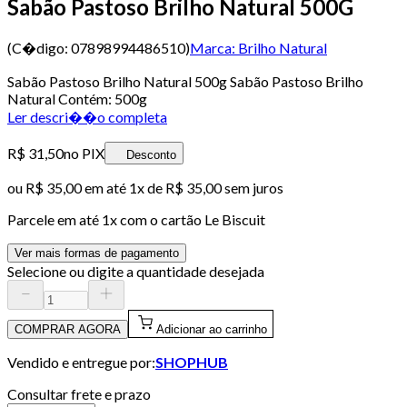
Sabão Pastoso Brilho Natural 500G
(C�digo:
07898994486510
)
Marca:
Brilho Natural
Sabão Pastoso Brilho Natural 500g Sabão Pastoso Brilho
Natural Contém: 500g
Ler descri��o completa
R$ 31,50
no PIX
Desconto
ou
R$ 35,00
em até 1x de
R$ 35,00
sem juros
Parcele em até
1
x com o cartão
Le Biscuit
Ver mais formas de pagamento
Selecione ou digite a quantidade desejada
COMPRAR AGORA
Adicionar ao carrinho
Vendido e entregue por:
SHOPHUB
Consultar frete e prazo