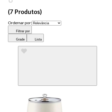
(
7 Produtos
)
Ordernar por:
Filtrar por
Grade
Lista