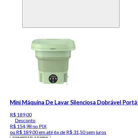
Mini Máquina De Lavar Silenciosa Dobrável Portát
R$ 189,00
Desconto
R$ 154,98
no PIX
ou
R$ 189,00
em até
6x de R$ 31,50 sem juros