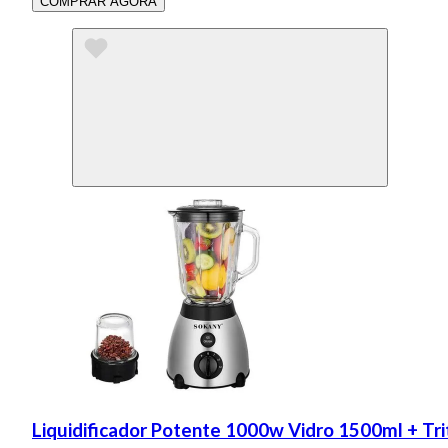
COMPRAR AGORA
Liquidificador Potente 1000w Vidro 1500ml + T