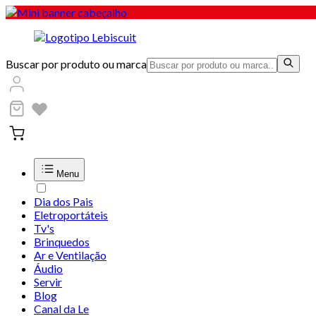
Buscar por produto ou marca
Menu
Dia dos Pais
Eletroportáteis
Tv's
Brinquedos
Ar e Ventilação
Áudio
Servir
Blog
Canal da Le