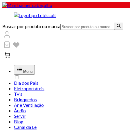
Buscar por produto ou marca
Menu
Dia dos Pais
Eletroportáteis
Tv's
Brinquedos
Ar e Ventilação
Áudio
Servir
Blog
Canal da Le