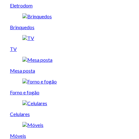
Eletrodom
Brinquedos
TV
Mesa posta
Forno e fogão
Celulares
Móveis