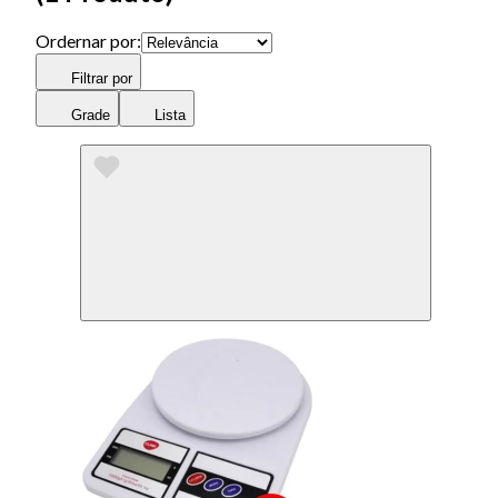
Ordernar por:
Filtrar por
Grade
Lista