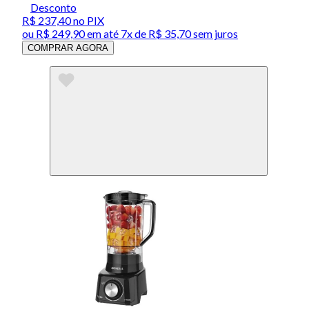
Desconto
R$ 237,40
no PIX
ou
R$ 249,90
em até
7x de R$ 35,70 sem juros
COMPRAR AGORA