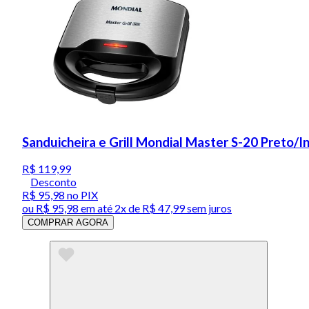
Sanduicheira e Grill Mondial Master S-20 Preto/
R$ 119,99
Desconto
R$ 95,98
no PIX
ou
R$ 95,98
em até
2x de R$ 47,99 sem juros
COMPRAR AGORA