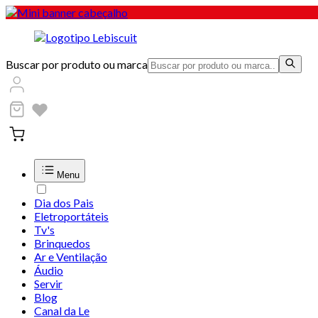
Buscar por produto ou marca
Menu
Dia dos Pais
Eletroportáteis
Tv's
Brinquedos
Ar e Ventilação
Áudio
Servir
Blog
Canal da Le