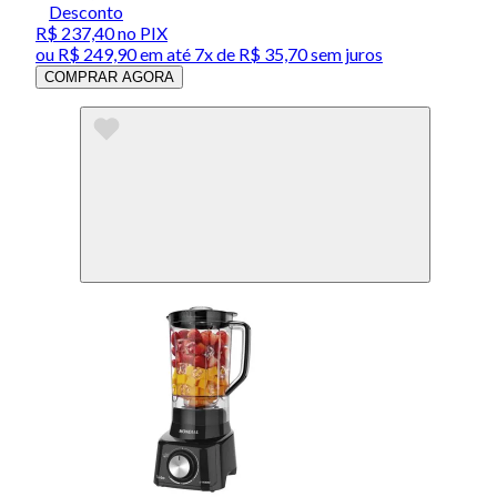
Desconto
R$ 237,40
no PIX
ou
R$ 249,90
em até
7x de R$ 35,70 sem juros
COMPRAR AGORA