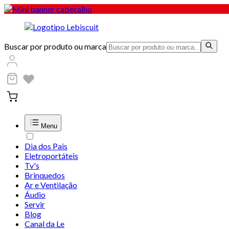
Buscar por produto ou marca
Menu
Dia dos Pais
Eletroportáteis
Tv's
Brinquedos
Ar e Ventilação
Áudio
Servir
Blog
Canal da Le