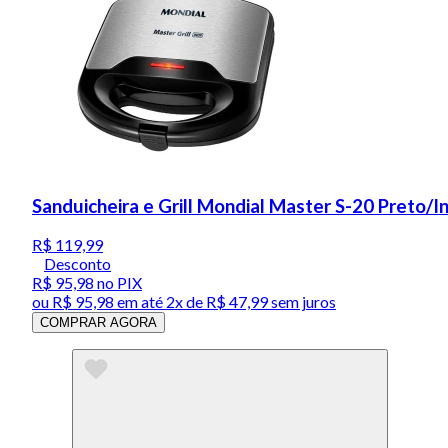
Sanduicheira e Grill Mondial Master S-20 Preto/
R$ 119,99
Desconto
R$ 95,98
no PIX
ou
R$ 95,98
em até
2x de R$ 47,99 sem juros
COMPRAR AGORA