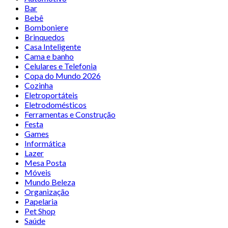
Bar
Bebê
Bomboniere
Brinquedos
Casa Inteligente
Cama e banho
Celulares e Telefonia
Copa do Mundo 2026
Cozinha
Eletroportáteis
Eletrodomésticos
Ferramentas e Construção
Festa
Games
Informática
Lazer
Mesa Posta
Móveis
Mundo Beleza
Organização
Papelaria
Pet Shop
Saúde