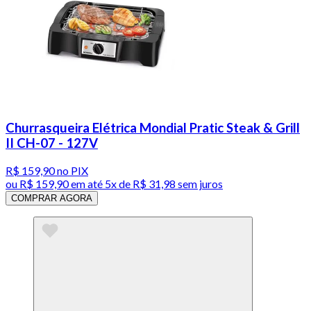
Churrasqueira Elétrica Mondial Pratic Steak & Grill
II CH-07 - 127V
R$ 159,90
no PIX
ou
R$ 159,90
em até
5x de R$ 31,98 sem juros
COMPRAR AGORA