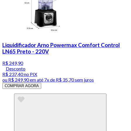
Liquidificador Arno Powermax Comfort Control
LN65 Preto - 220V
R$ 249,90
Desconto
R$ 237,40
no PIX
ou
R$ 249,90
em até
7x de R$ 35,70 sem juros
COMPRAR AGORA