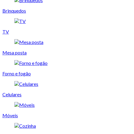
Brinquedos
TV
Mesa posta
Forno e fogão
Celulares
Móveis