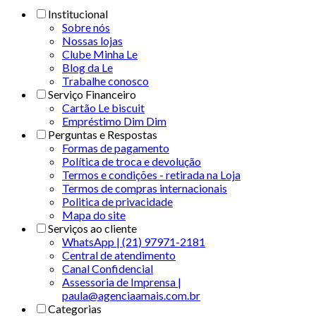
Institucional
Sobre nós
Nossas lojas
Clube Minha Le
Blog da Le
Trabalhe conosco
Serviço Financeiro
Cartão Le biscuit
Empréstimo Dim Dim
Perguntas e Respostas
Formas de pagamento
Política de troca e devolução
Termos e condições - retirada na Loja
Termos de compras internacionais
Politica de privacidade
Mapa do site
Serviços ao cliente
WhatsApp | (21) 97971-2181
Central de atendimento
Canal Confidencial
Assessoria de Imprensa |
paula@agenciaamais.com.br
Categorias