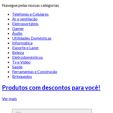
Navegue pelas nossas categorias
Telefones e Celulares
Ar e ventilação
Eletroportáteis
Gamer
Áudio
Utilidades Domésticas
Informática
Esporte e Lazer
Beleza
Eletrodomésticos
Tv e Vídeo
Saúde
Ferramentas e Construção
Brinquedos
Produtos com descontos para você!
Ver mais