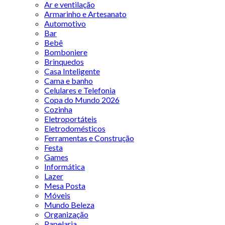
Ar e ventilação
Armarinho e Artesanato
Automotivo
Bar
Bebê
Bomboniere
Brinquedos
Casa Inteligente
Cama e banho
Celulares e Telefonia
Copa do Mundo 2026
Cozinha
Eletroportáteis
Eletrodomésticos
Ferramentas e Construção
Festa
Games
Informática
Lazer
Mesa Posta
Móveis
Mundo Beleza
Organização
Papelaria