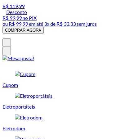
R$ 119,99
Desconto
R$ 99,99
no PIX
ou
R$ 99,99
em até
3x de R$ 33,33 sem juros
COMPRAR AGORA
Cupom
Eletroportáteis
Eletrodom