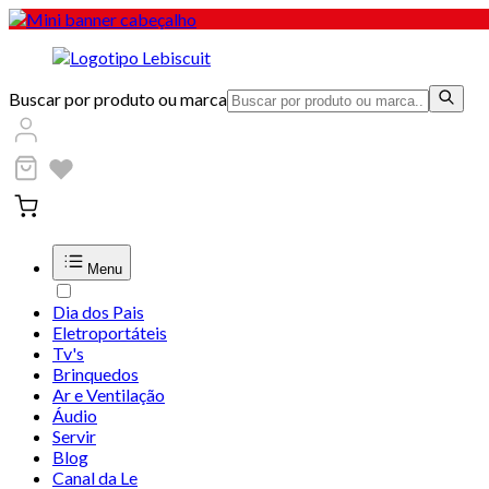
Buscar por produto ou marca
Menu
Dia dos Pais
Eletroportáteis
Tv's
Brinquedos
Ar e Ventilação
Áudio
Servir
Blog
Canal da Le