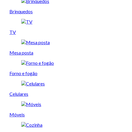
Brinquedos
TV
Mesa posta
Forno e fogão
Celulares
Móveis