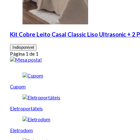
Kit Cobre Leito Casal Classic Liso Ultrasonic + 2
Indisponivel
Página 1 de 1
Cupom
Eletroportáteis
Eletrodom