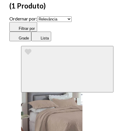
(
1 Produto
)
Ordernar por:
Filtrar por
Grade
Lista