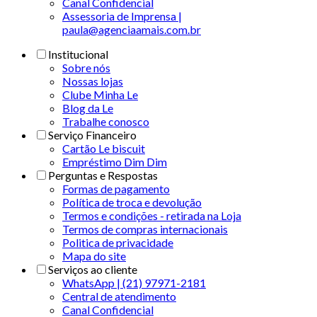
Canal Confidencial
Assessoria de Imprensa |
paula@agenciaamais.com.br
Institucional
Sobre nós
Nossas lojas
Clube Minha Le
Blog da Le
Trabalhe conosco
Serviço Financeiro
Cartão Le biscuit
Empréstimo Dim Dim
Perguntas e Respostas
Formas de pagamento
Política de troca e devolução
Termos e condições - retirada na Loja
Termos de compras internacionais
Politica de privacidade
Mapa do site
Serviços ao cliente
WhatsApp | (21) 97971-2181
Central de atendimento
Canal Confidencial