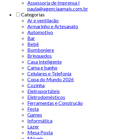
Assessoria de Imprensa |
paula@agenciaamais.com.br
Categorias
Ar e ventilação
Armarinho e Artesanato
Automotivo
Bar
Bebê
Bomboniere
Brinquedos
Casa Inteligente
Cama e banho
Celulares e Telefonia
Copa do Mundo 2026
Cozinha
Eletroportáteis
Eletrodomésticos
Ferramentas e Construção
Festa
Games
Informática
Lazer
Mesa Posta
Móveis