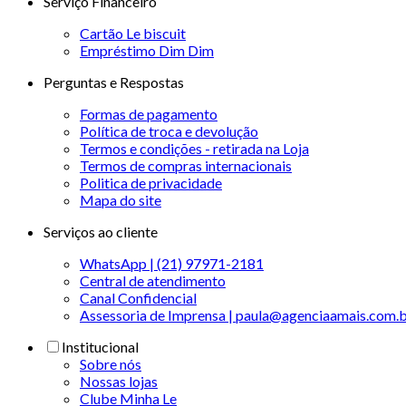
Serviço Financeiro
Cartão Le biscuit
Empréstimo Dim Dim
Perguntas e Respostas
Formas de pagamento
Política de troca e devolução
Termos e condições - retirada na Loja
Termos de compras internacionais
Politica de privacidade
Mapa do site
Serviços ao cliente
WhatsApp | (21) 97971-2181
Central de atendimento
Canal Confidencial
Assessoria de Imprensa | paula@agenciaamais.com.
Institucional
Sobre nós
Nossas lojas
Clube Minha Le