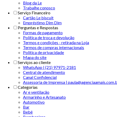
Blog da Le
Trabalhe conosco
Serviço Financeiro
Cartão Le biscuit
Empréstimo Dim Dim
Perguntas e Respostas
Formas de pagamento
Política de troca e devolução
Termos e condições - retirada na Loja
Termos de compras internacionais
Politica de privacidade
Mapa do site
Serviços ao cliente
WhatsApp | (21) 97971-2181
Central de atendimento
Canal Confidencial
Assessoria de Imprensa | paula@agenciaamais.com.
Categorias
Ar e ventilação
Armarinho e Artesanato
Automotivo
Bar
Bebê
Bomboniere