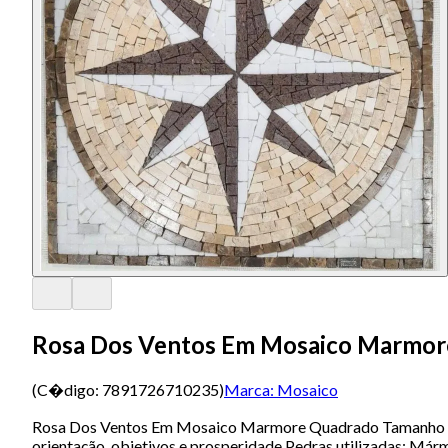
Rosa Dos Ventos Em Mosaico Marmo
(C�digo:
7891726710235
)
Marca:
Mosaico
Rosa Dos Ventos Em Mosaico Marmore Quadrado Tamanho 120
orientação, objetivos e prosperidade.Pedras utilizadas: M