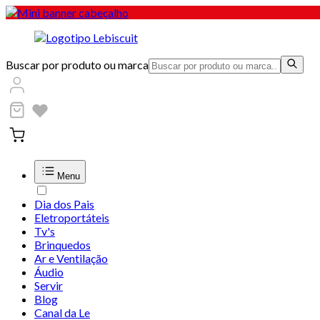
Buscar por produto ou marca
Menu
Dia dos Pais
Eletroportáteis
Tv's
Brinquedos
Ar e Ventilação
Áudio
Servir
Blog
Canal da Le