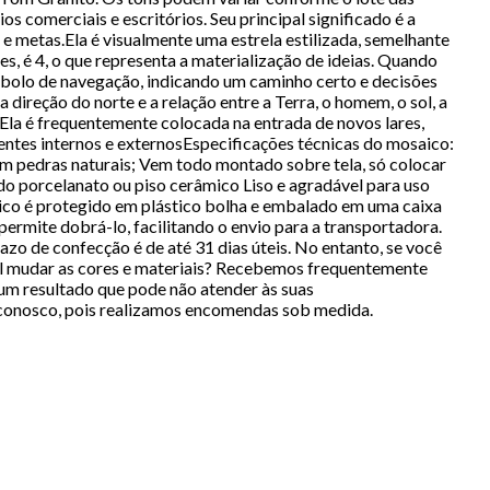
 comerciais e escritórios. Seu principal significado é a
e metas.Ela é visualmente uma estrela estilizada, semelhante
, é 4, o que representa a materialização de ideias. Quando
bolo de navegação, indicando um caminho certo e decisões
direção do norte e a relação entre a Terra, o homem, o sol, a
. Ela é frequentemente colocada na entrada de novos lares,
ientes internos e externosEspecificações técnicas do mosaico:
em pedras naturais; Vem todo montado sobre tela, só colocar
o porcelanato ou piso cerâmico Liso e agradável para uso
co é protegido em plástico bolha e embalado em uma caixa
ermite dobrá-lo, facilitando o envio para a transportadora.
zo de confecção é de até 31 dias úteis. No entanto, se você
vel mudar as cores e materiais? Recebemos frequentemente
um resultado que pode não atender às suas
 conosco, pois realizamos encomendas sob medida.