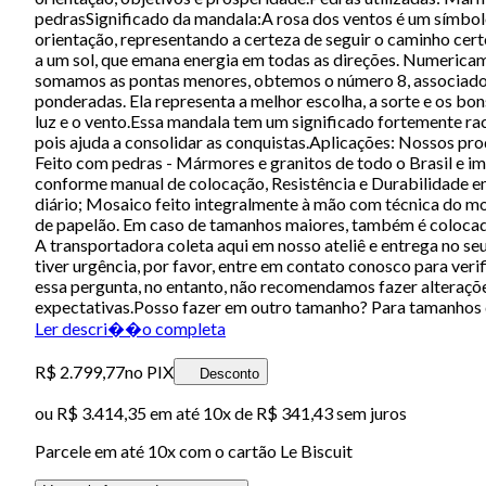
pedrasSignificado da mandala:A rosa dos ventos é um símbolo 
orientação, representando a certeza de seguir o caminho cert
a um sol, que emana energia em todas as direções. Numericam
somamos as pontas menores, obtemos o número 8, associado 
ponderadas. Ela representa a melhor escolha, a sorte e os bon
luz e o vento.Essa mandala tem um significado fortemente raci
pois ajuda a consolidar as conquistas.Aplicações: Nossos pro
Feito com pedras - Mármores e granitos de todo o Brasil e i
conforme manual de colocação, Resistência e Durabilidade e
diário; Mosaico feito integralmente à mão com técnica do 
de papelão. Em caso de tamanhos maiores, também é colocado e
A transportadora coleta aqui em nosso ateliê e entrega no se
tiver urgência, por favor, entre em contato conosco para ve
essa pergunta, no entanto, não recomendamos fazer alteraçõe
expectativas.Posso fazer em outro tamanho? Para tamanhos q
Ler descri��o completa
R$ 2.799,77
no PIX
Desconto
ou
R$ 3.414,35
em até
10x de R$ 341,43 sem juros
Parcele em até
10
x com o cartão
Le Biscuit