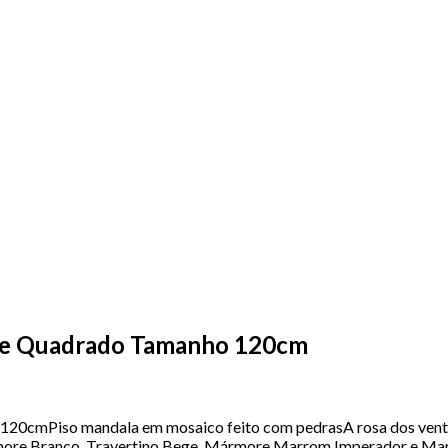
re Quadrado Tamanho 120cm
cmPiso mandala em mosaico feito com pedrasA rosa dos ventos
ármore Branco, Travertino Bege, Mármore Marrom Imperador e Mar