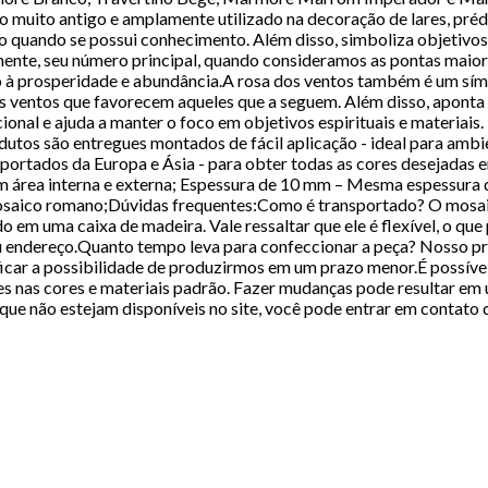
muito antigo e amplamente utilizado na decoração de lares, prédios
o quando se possui conhecimento. Além disso, simboliza objetivos 
ente, seu número principal, quando consideramos as pontas maiores
à prosperidade e abundância.A rosa dos ventos também é um sím
s ventos que favorecem aqueles que a seguem. Além disso, aponta a 
onal e ajuda a manter o foco em objetivos espirituais e materiais
dutos são entregues montados de fácil aplicação - ideal para amb
mportados da Europa e Ásia - para obter todas as cores desejadas 
m área interna e externa; Espessura de 10 mm – Mesma espessura d
mosaico romano;Dúvidas frequentes:Como é transportado? O mosai
m uma caixa de madeira. Vale ressaltar que ele é flexível, o que p
u endereço.Quanto tempo leva para confeccionar a peça? Nosso pra
rificar a possibilidade de produzirmos em um prazo menor.É possí
s nas cores e materiais padrão. Fazer mudanças pode resultar em 
ue não estejam disponíveis no site, você pode entrar em contato