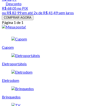
Desconto
R$ 68,05
no PIX
ou
R$ 82,99
em até
2x de R$ 41,49 sem juros
COMPRAR AGORA
Página 1 de 1
Cupom
Eletroportáteis
Eletrodom
Brinquedos