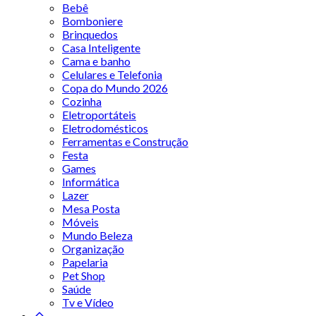
Bebê
Bomboniere
Brinquedos
Casa Inteligente
Cama e banho
Celulares e Telefonia
Copa do Mundo 2026
Cozinha
Eletroportáteis
Eletrodomésticos
Ferramentas e Construção
Festa
Games
Informática
Lazer
Mesa Posta
Móveis
Mundo Beleza
Organização
Papelaria
Pet Shop
Saúde
Tv e Vídeo