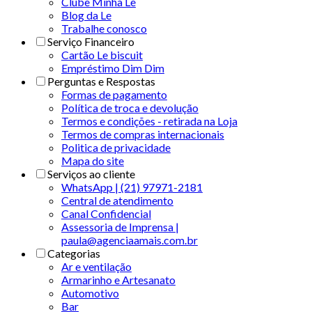
Clube Minha Le
Blog da Le
Trabalhe conosco
Serviço Financeiro
Cartão Le biscuit
Empréstimo Dim Dim
Perguntas e Respostas
Formas de pagamento
Política de troca e devolução
Termos e condições - retirada na Loja
Termos de compras internacionais
Politica de privacidade
Mapa do site
Serviços ao cliente
WhatsApp | (21) 97971-2181
Central de atendimento
Canal Confidencial
Assessoria de Imprensa |
paula@agenciaamais.com.br
Categorias
Ar e ventilação
Armarinho e Artesanato
Automotivo
Bar