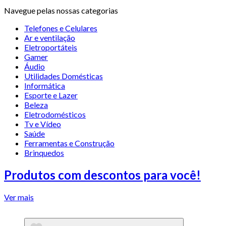
Navegue pelas nossas categorias
Telefones e Celulares
Ar e ventilação
Eletroportáteis
Gamer
Áudio
Utilidades Domésticas
Informática
Esporte e Lazer
Beleza
Eletrodomésticos
Tv e Vídeo
Saúde
Ferramentas e Construção
Brinquedos
Produtos com descontos para você!
Ver mais