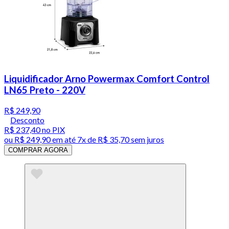
Liquidificador Arno Powermax Comfort Control
LN65 Preto - 220V
R$ 249,90
Desconto
R$ 237,40
no PIX
ou
R$ 249,90
em até
7x de R$ 35,70 sem juros
COMPRAR AGORA