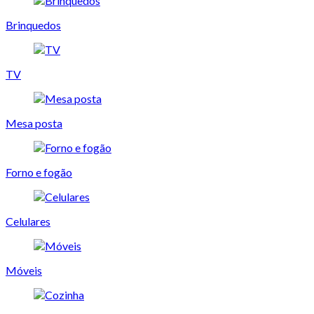
Brinquedos
TV
Mesa posta
Forno e fogão
Celulares
Móveis