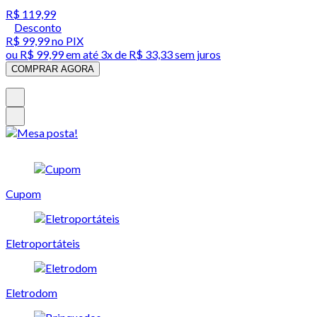
R$ 119,99
Desconto
R$ 99,99
no PIX
ou
R$ 99,99
em até
3x de R$ 33,33 sem juros
COMPRAR AGORA
Cupom
Eletroportáteis
Eletrodom