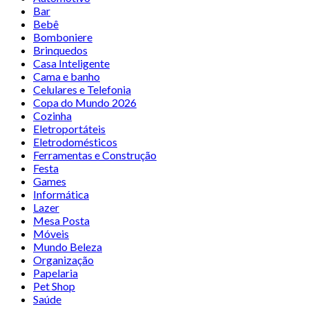
Bar
Bebê
Bomboniere
Brinquedos
Casa Inteligente
Cama e banho
Celulares e Telefonia
Copa do Mundo 2026
Cozinha
Eletroportáteis
Eletrodomésticos
Ferramentas e Construção
Festa
Games
Informática
Lazer
Mesa Posta
Móveis
Mundo Beleza
Organização
Papelaria
Pet Shop
Saúde