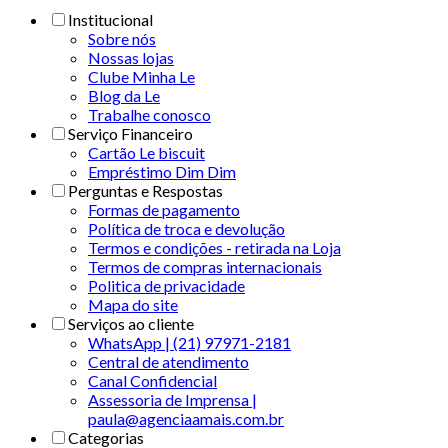
Institucional
Sobre nós
Nossas lojas
Clube Minha Le
Blog da Le
Trabalhe conosco
Serviço Financeiro
Cartão Le biscuit
Empréstimo Dim Dim
Perguntas e Respostas
Formas de pagamento
Política de troca e devolução
Termos e condições - retirada na Loja
Termos de compras internacionais
Politica de privacidade
Mapa do site
Serviços ao cliente
WhatsApp | (21) 97971-2181
Central de atendimento
Canal Confidencial
Assessoria de Imprensa |
paula@agenciaamais.com.br
Categorias