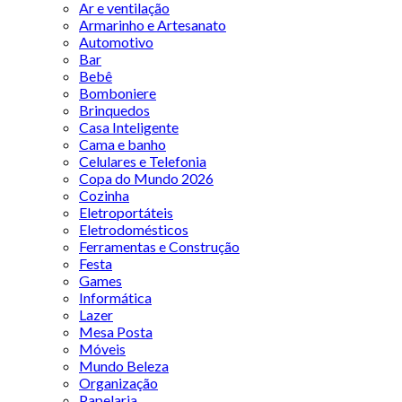
Ar e ventilação
Armarinho e Artesanato
Automotivo
Bar
Bebê
Bomboniere
Brinquedos
Casa Inteligente
Cama e banho
Celulares e Telefonia
Copa do Mundo 2026
Cozinha
Eletroportáteis
Eletrodomésticos
Ferramentas e Construção
Festa
Games
Informática
Lazer
Mesa Posta
Móveis
Mundo Beleza
Organização
Papelaria