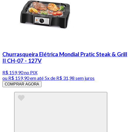
Churrasqueira Elétrica Mondial Pratic Steak & Grill
II CH-07 - 127V
R$ 159,90
no PIX
ou
R$ 159,90
em até
5x de R$ 31,98 sem juros
COMPRAR AGORA