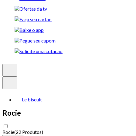
Le biscuit
Rocie
Rocie
(
22 Produtos
)