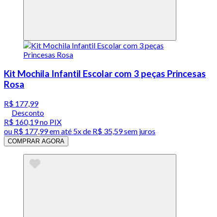
Kit Mochila Infantil Escolar com 3 peças Princesas
Rosa
R$ 177,99
Desconto
R$ 160,19
no PIX
ou
R$ 177,99
em até
5x de R$ 35,59 sem juros
COMPRAR AGORA