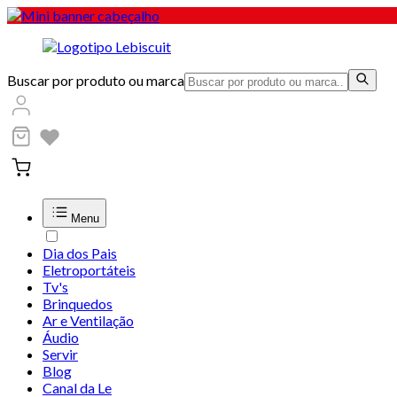
Buscar por produto ou marca
Menu
Dia dos Pais
Eletroportáteis
Tv's
Brinquedos
Ar e Ventilação
Áudio
Servir
Blog
Canal da Le