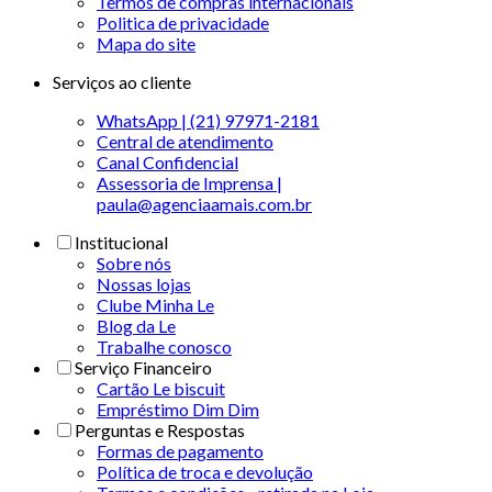
Termos de compras internacionais
Politica de privacidade
Mapa do site
Serviços ao cliente
WhatsApp | (21) 97971-2181
Central de atendimento
Canal Confidencial
Assessoria de Imprensa |
paula@agenciaamais.com.br
Institucional
Sobre nós
Nossas lojas
Clube Minha Le
Blog da Le
Trabalhe conosco
Serviço Financeiro
Cartão Le biscuit
Empréstimo Dim Dim
Perguntas e Respostas
Formas de pagamento
Política de troca e devolução