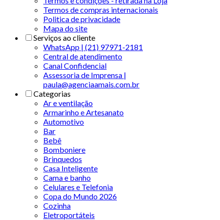
Termos e condições - retirada na Loja
Termos de compras internacionais
Politica de privacidade
Mapa do site
Serviços ao cliente
WhatsApp | (21) 97971-2181
Central de atendimento
Canal Confidencial
Assessoria de Imprensa |
paula@agenciaamais.com.br
Categorias
Ar e ventilação
Armarinho e Artesanato
Automotivo
Bar
Bebê
Bomboniere
Brinquedos
Casa Inteligente
Cama e banho
Celulares e Telefonia
Copa do Mundo 2026
Cozinha
Eletroportáteis