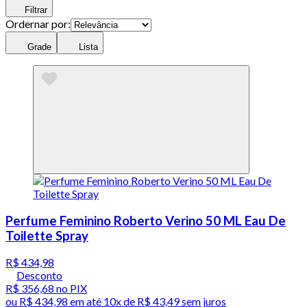
Filtrar
Ordernar por:
Grade
Lista
Perfume Feminino Roberto Verino 50 ML Eau De
Toilette Spray
R$ 434,98
Desconto
R$ 356,68
no PIX
ou
R$ 434,98
em até
10x de R$ 43,49 sem juros